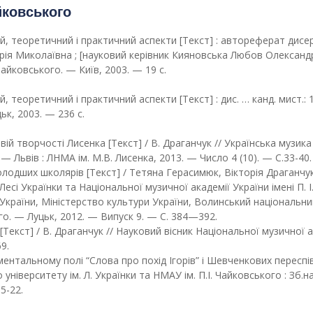
айковського
й, теоретичний і практичний аспекти [Текст] : автореферат дисе
орія Миколаївна ; [науковий керівник Кияновська Любов Олександрі
Чайковського. — Київ, 2003. — 19 с.
теоретичний і практичний аспекти [Текст] : дис. … канд. мист.: 1
цьк, 2003. — 236 с.
ій творчості Лисенка [Текст] / В. Драганчук // Українська музик
— Львів : ЛНМА ім. М.В. Лисенка, 2013. — Число 4 (10). — С.33-40.
олодших школярів [Текст] / Тетяна Герасимюк, Вікторія Драганчук
есі Українки та Національної музичної академії України імені П. І
у України, Міністерство культури України, Волинський національни
ого. — Луцьк, 2012. — Випуск 9. — С. 384—392.
екст] / В. Драганчук // Науковий вісник Національної музичної ак
9.
тальному полі “Слова про похід Ігорів” і Шевченкових переспівів
іверситету ім. Л. Українки та НМАУ ім. П.І. Чайковського : Зб.нау
5-22.