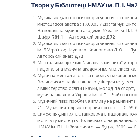
Твори у Бібліотеці НМАУ ім. П. І. Ч
Музика як фактор психокоригування: історични
мистецтвознавства : 17.00.03 / Драганчук Вікт
Національна музична академія України ім. П. І. 
Шифр:
781.1
Авторський знак:
Д72
Музика як фактор психокоригування: історичний, 
ім. Л.Українки; Наук. кер. Кияновська Л. О. — Лу
Авторський знак:
Д72
Ментальний архетип “лицаря-захисника” у хоров
національна музична академія ім. М.В. Лисенка. 
Музична ментальність та її роль у вихованні м
Волинського національного університету імені Л
/ Міністерство освіти і науки, молоді та спорт
музична академія України імені П. І. Чайковськ
Музичний твір: проблема впливу на реципієнта [Т
21 : Музичний твір як творчий процес. — С. 59-6
Симфонія-диптих Є.Станковича в національно-мен
інституту мистецтв Волинського національного ун
НМАУ ім. П.І. Чайковського. — Луцьк, 2009. — С.