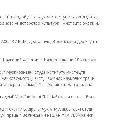
ртації на здобуття наукового ступеня кандидата
вна] ; Міністерство культури і мистецтв України,
7.00.03 / В. М. Драганчук ; Волинський держ. ун-т
а : Науковий часопис. Щоквартальник / Львівська
 // Музикознавчі студії інституту мистецтв
. Чайковського [Текст] : збірник наукових праць
й університет імені Лесі Українки, Національна
адемії України імені П. І. Чайковського. — Віип.
 [Текст] / В. Драганчук // Музикознавчі студії
к. праць / Волинський нац. ун-т ім. Л. Українки,