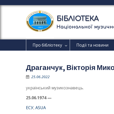
П
е
р
БІБЛІОТЕКА
е
й
Національної музично
т
и
д
Про бібліотеку
Події та новини
о
в
м
і
Драганчук, Вікторія Мик
с
т
25.06.2022
у
український музикознавець.
25.06.1974 —
ЕСУ
,
ASUA