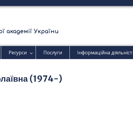
ї академії України
Ресурси
Послуги
Інформаційна діяльніст
олаївна (1974-)