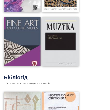
Бібліогід
Шість випадкових видань з фондів