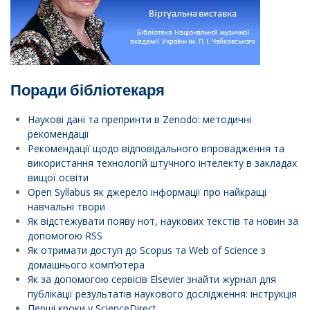
Поради бібліотекаря
Наукові дані та препринти в Zenodo: методичні
рекомендації
Рекомендації щодо відповідального впровадження та
використання технологій штучного інтелекту в закладах
вищої освіти
Open Syllabus як джерело інформації про найкращі
навчальні твори
Як відстежувати появу нот, наукових текстів та новин за
допомогою RSS
Як отримати доступ до Scopus та Web of Science з
домашнього комп’ютера
Як за допомогою сервісів Elsevier знайти журнал для
публікації результатів наукового дослідження: інструкція
Перші кроки у ScienceDirect