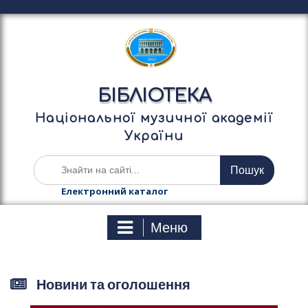
П
е
р
е
й
т
БІБЛІОТЕКА
и
д
Національної музичної академії
о
України
в
м
Ш
і
у
с
к
Електронний каталог
т
а
у
т
Меню
и
:
Новини та оголошення