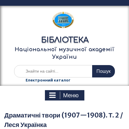
П
е
р
е
й
т
БІБЛІОТЕКА
и
д
Національної музичної академії
о
України
в
м
Ш
і
у
с
к
Електронний каталог
т
а
у
т
Меню
и
:
Драматичні твори (1907—1908). Т. 2 /
Леся Українка