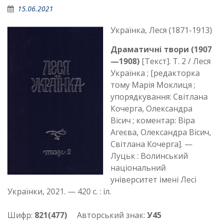
15.06.2021
Українка, Леся (1871-1913)
Драматичні твори (1907
—1908)
[Текст]. Т. 2 / Леся
Українка ; [редакторка
тому Марія Моклиця ;
упорядкування: Світлана
Кочерга, Олександра
Вісич ; коментар: Віра
Агеєва, Олександра Вісич,
Світлана Кочерга]. —
Луцьк : Волинський
національний
університет імені Лесі
Українки, 2021. — 420 с. : іл.
Шифр:
821(477)
Авторський знак:
У45