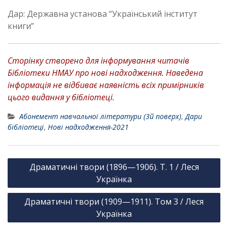
Дар: Державна установа “Український інститут
книги”
Сторінку створено для інформування читачів
Бібліотеки НМАУ про нові надходження. Наведена
інформація не відбиває наявність всіх примірників
цього видання у бібліотеці.
Абонемент навчальної літератури (3й поверх)
,
Дари
бібліотеці
,
Нові надходження-2021
Н
Драматичні твори (1896—1906). Т. 1 / Леся
а
Українка
в
Драматичні твори (1909—1911). Том 3 / Леся
і
Українка
г