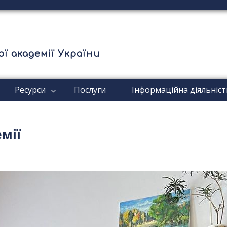
ї академії України
Ресурси
Послуги
Інформаційна діяльніст
мії