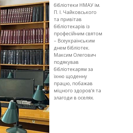
бібліотеки НМАУ ім.
П. І. Чайковського
та привітав
бібліотекарів із
професійним святом
– Всеукраїнським
днем бібліотек.
Максим Олегович
подякував
бібліотекарям за
їхню щоденну
працю, побажав
міцного здоров‘я та
злагоди в оселях.