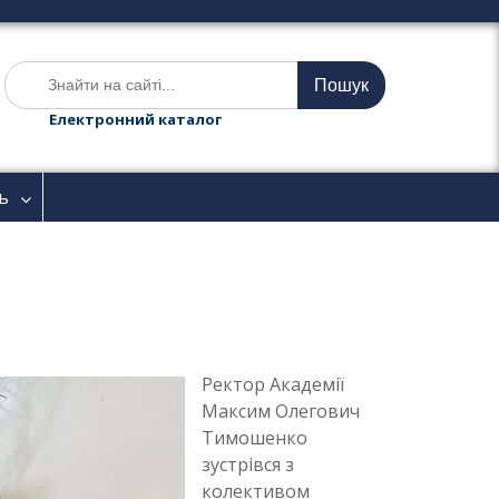
Ш
у
к
Електронний каталог
а
т
и
ь
:
Ректор Академії
Максим Олегович
Тимошенко
зустрівся з
колективом