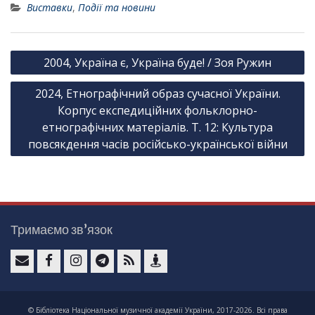
Виставки
,
Події та новини
Н
2004, Україна є, Україна буде! / Зоя Ружин
а
2024, Етнографічний образ сучасної України.
в
Корпус експедиційних фольклорно-
і
етнографічних матеріалів. Т. 12: Культура
г
повсякдення часів російсько-української війни
а
ц
і
я
Тримаємо зв’язок
з
а
e
F
I
T
F
К
п
-
a
n
e
e
о
и
© Бібліотека Національної музичної академії України, 2017-2026. Всі права
m
c
s
l
e
н