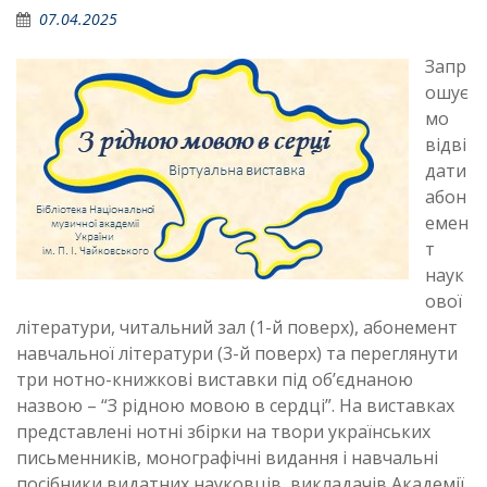
07.04.2025
Запр
ошує
мо
відві
дати
абон
емен
т
наук
ової
літератури, читальний зал (1-й поверх), абонемент
навчальної літератури (3-й поверх) та переглянути
три нотно-книжкові виставки під об’єднаною
назвою – “З рідною мовою в сердці”. На виставках
представлені нотні збірки на твори українських
письменників, монографічні видання і навчальні
посібники видатних науковців, викладачів Академії.