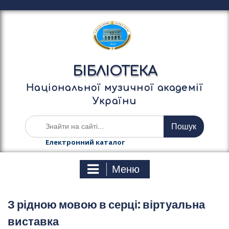
П
е
р
е
й
т
БІБЛІОТЕКА
и
д
Національної музичної академії
о
України
в
м
Ш
і
у
с
к
Електронний каталог
т
а
у
т
Меню
и
:
З рідною мовою в серці: віртуальна
виставка