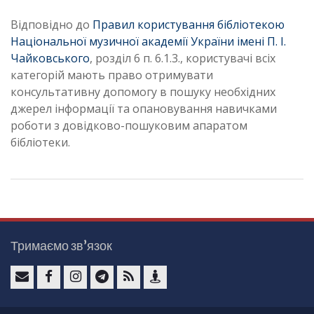
Відповідно до
Правил користування бібліотекою
Національної музичної академії України імені П. І.
Чайковського
, розділ 6 п. 6.1.3., користувачі всіх
категорій мають право отримувати
консультативну допомогу в пошуку необхідних
джерел інформації та опановування навичками
роботи з довідково-пошуковим апаратом
бібліотеки.
Тримаємо зв’язок
e
F
I
T
F
К
-
a
n
e
e
о