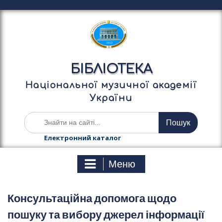
П
е
р
е
й
т
БІБЛІОТЕКА
и
д
Національної музичної академії
о
України
в
м
Ш
і
у
с
к
Електронний каталог
т
а
у
т
Меню
и
:
Консультаційна допомога щодо
пошуку та вибору джерел інформації