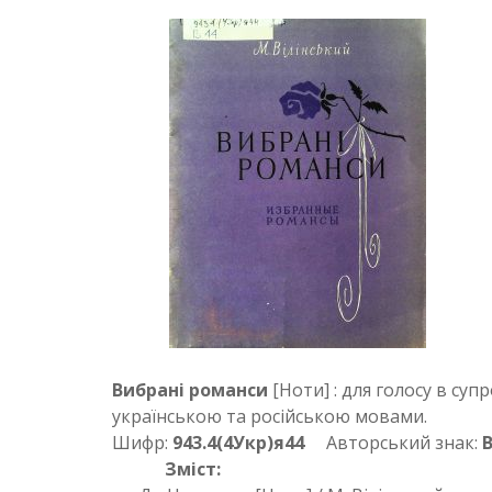
Вибрані романси
[Ноти] : для голосу в суп
українською та російською мовами.
Шифр:
943.4(4Укр)я44
Авторський знак:
Зміст: