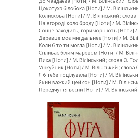
До Чаадаєва [Ноти] / М. Вілінський ; слова 
Цокотуха білобока [Ноти] / М. Вілінський ; 
Колискова [Ноти] / М. Вілінський ; слова М
На вгороді коло броду [Ноти] / М. Вілінськ
Сонце заходить, гори чорніють [Ноти] / М.
Деревце моє мигдальнеє [Ноти] / М. Вілінсь
Коли б то ти могла [Ноти] / М. Вілінський ;
Спливає білим маревом [Ноти] / М. Вілінськ
Пиха [Ноти] / М. Вілінський ; слова О. Толс
Ушкуйник [Ноти] / М. Вілінський ; слова О.
Я б тебе поцілувала [Ноти] / М. Вілінський 
Який важкий цей сон [Ноти] / М. Вілінський
Передчуття весни [Ноти] / М. Вілінський ; сл