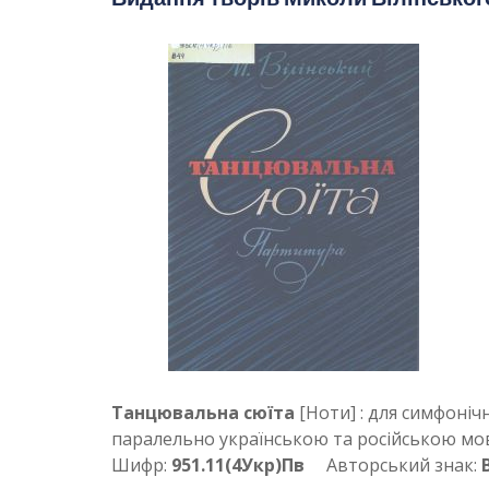
Танцювальна сюїта
[Ноти] : для симфоніч
паралельно українською та російською мо
Шифр:
951.11(4Укр)Пв
Авторський знак: