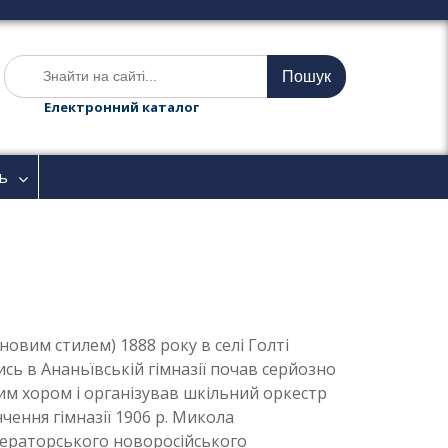
Ш
у
к
Електронний каталог
а
т
и
ь
:
новим стилем) 1888 року в селі Голті
сь в Ананьївській гімназії почав серйозно
м хором і організував шкільний оркестр
нчення гімназії 1906 р. Микола
ераторського новоросійського