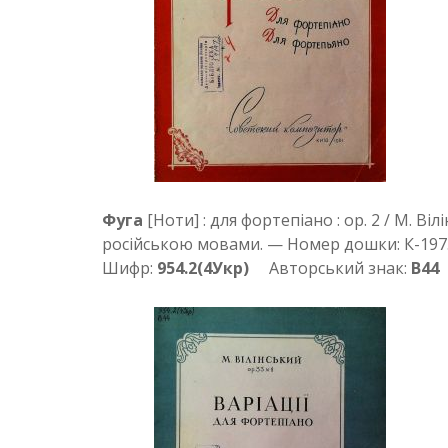
Фуга
[Ноти] : для фортепіано : ор. 2 / М. В
російською мовами. — Номер дошки: К-197
Шифр:
954.2(4Укр)
Авторський знак:
В44