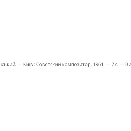
ілінський. — Київ : Советский композитор, 1961. — 7 с. 
.