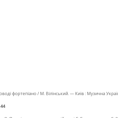
роводі фортепіано / М. Вілінський. — Київ : Музична Укра
В44