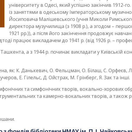
університету в Одесі, який успішно закінчив 1912-го.
із заняттями в одеському Імператорському музичном
Йосиповича Малішевського (учня Миколи Римського
директора музучилища (з 1908 р.), а згодом – першо
1921 рр.)), а після його закінчення продовжує навча
ідтоді працює викладачем до 1941 р. (від 1926 р. – профес
 Ташкента, а з 1944 р. починає викладати у Київській конс
ена, як: К. Данькевич, О. Фельцман, О. Білаш, С. Орфеєв, Л
черов, Е. Гілельс, Д. Ойстрах, М. Грінберг, Я. Зак та інші.
фонічних та симфонічних творів, вокально-хорових обро
трументальних та камерно-вокальних творів, а також ря
ошани.
з фондів бібліотеки НМАУ ім. П. І. Чайковськ