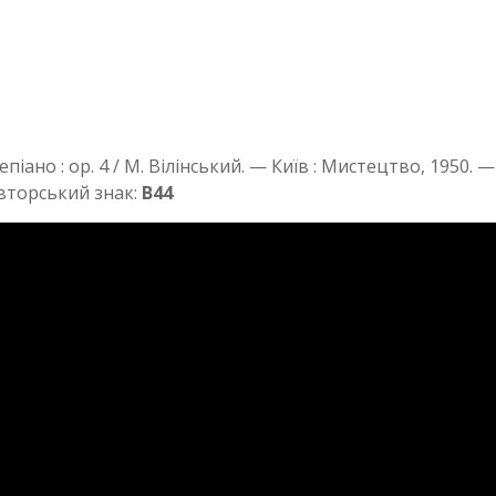
епіано : ор. 4 / М. Вілінський. — Київ : Мистецтво, 1950. 
орський знак:
В44