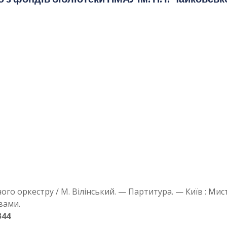
ного оркестру / М. Вілінський. — Партитура. — Київ : Мис
вами.
В44