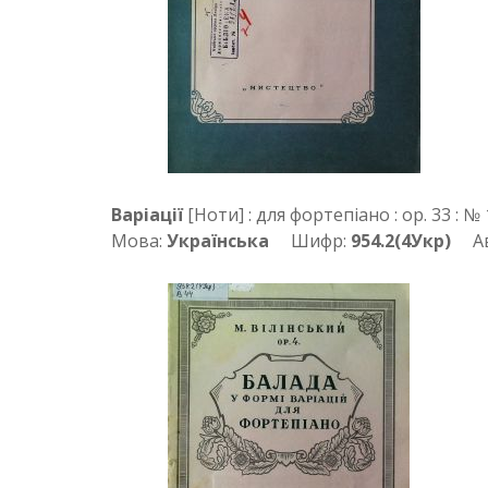
Варіації
[Ноти] : для фортепіано : ор. 33 : №
Мова:
Українська
Шифр:
954.2(4Укр)
Авт