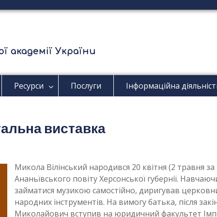
ї академії України
Ресурси
Послуги
Інформаційна діяльніст
уальна виставка
Микола Вілінський народився 20 квітня (2 травня за 
Ананьївського повіту Херсонської губернії. Навчаючи
займатися музикою самостійно, диригував церковни
народних інструментів. На вимогу батька, після закі
Миколайович вступив на юридичний факультет Імп