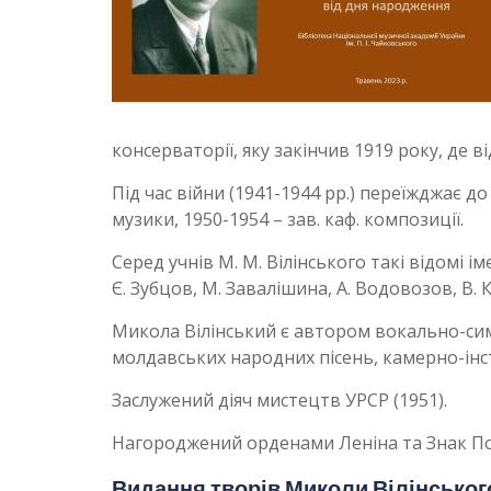
консерваторії, яку закінчив 1919 року, де в
Під час війни (1941-1944 рр.) переїжджає до
музики, 1950-1954 – зав. каф. композиції.
Серед учнів М. М. Вілінського такі відомі ім
Є. Зубцов, М. Завалішина, А. Водовозов, В. Ку
Микола Вілінський є автором вокально-сим
молдавських народних пісень, камерно-інс
Заслужений діяч мистецтв УРСР (1951).
Нагороджений орденами Леніна та Знак П
Видання творів Миколи Вілінського 