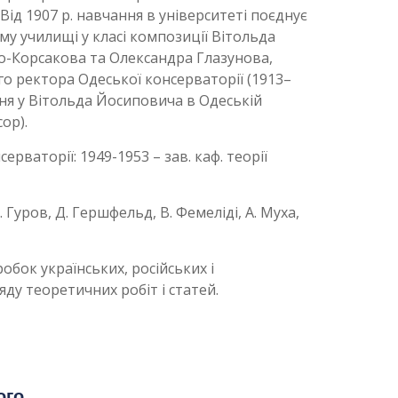
 Від 1907 р. навчання в університеті поєднує
у училищі у класі композиції Вітольда
-Корсакова та Олександра Глазунова,
го ректора Одеської консерваторії (1913–
ння у Вітольда Йосиповича в Одеській
ор).
ерваторії: 1949-1953 – зав. каф. теорії
. Гуров, Д. Гершфельд, В. Фемеліді, А. Муха,
бок українських, російських і
ду теоретичних робіт і статей.
ого