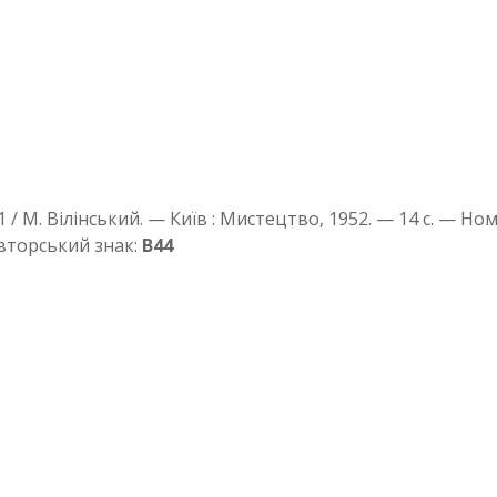
 1 / М. Вілінський. — Київ : Мистецтво, 1952. — 14 с. — Но
орський знак:
В44