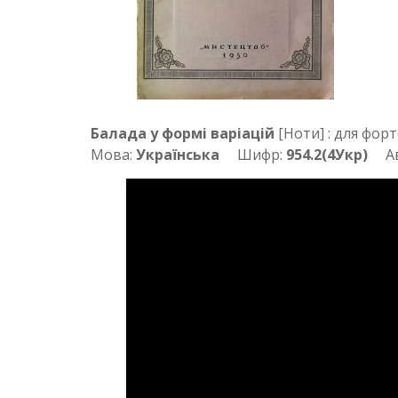
Балада у формi варiацiй
[Ноти] : для форт
Мова:
Українська
Шифр:
954.2(4Укр)
Авт