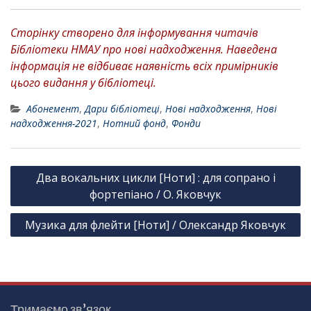
Сторінку створено для інформування читачів
Бібліотеки НМАУ про нові надходження. Наведена
інформація не відбиває наявність всіх примірників
цього видання у бібліотеці.
Абонемент
,
Дари бібліотеці
,
Нові надходження
,
Нові
надходження-2021
,
Нотний фонд
,
Фонди
Н
Два вокальних цикли [Ноти] : для сопрано і
а
фортепіано / О. Яковчук
в
Музика для флейти [Ноти] / Олександр Яковчук
і
г
а
ц
Тримаємо зв’язок