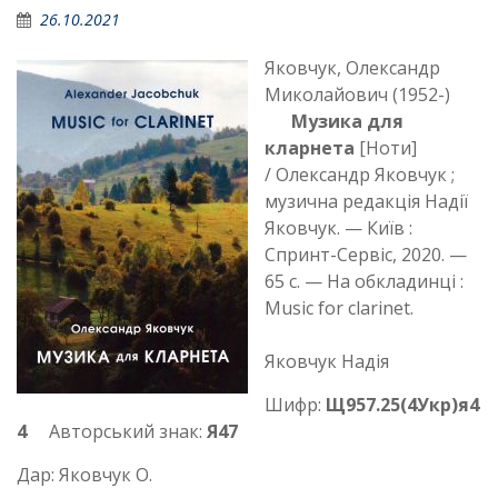
26.10.2021
Яковчук, Олександр
Миколайович (1952-)
Музика для
кларнета
[Ноти]
/ Олександр Яковчук ;
музична редакція Надії
Яковчук. — Київ :
Спринт-Сервіс, 2020. —
65 с. — На обкладинці :
Music for clarinet.
Яковчук Надія
Шифр:
Щ957.25(4Укр)я4
4
Авторський знак:
Я47
Дар: Яковчук О.