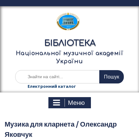
П
е
р
е
й
т
БІБЛІОТЕКА
и
д
Національної музичної академії
о
України
в
м
Ш
і
у
с
к
Електронний каталог
т
а
у
т
Меню
и
:
Музика для кларнета / Олександр
Яковчук