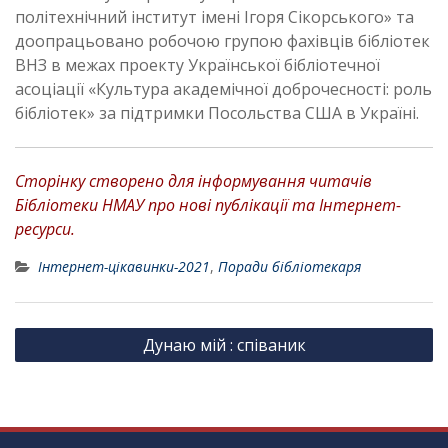
політехнічний інститут імені Ігоря Сікорського» та
доопрацьовано робочою групою фахівців бібліотек
ВНЗ в межах проекту Української бібліотечної
асоціації «Культура академічної доброчесності: роль
бібліотек» за підтримки Посольства США в Україні.
Сторінку створено для інформування читачів
Бібліотеки НМАУ про нові публікації та Інтернет-
ресурси.
Інтернет-цікавинки-2021
,
Поради бібліотекаря
Н
Дунаю мій : співаник
а
в
і