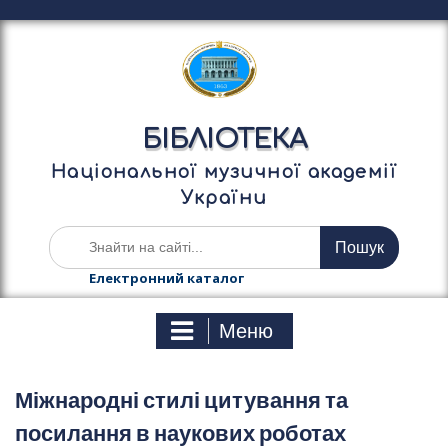
П
е
р
е
й
т
БІБЛІОТЕКА
и
д
Національної музичної академії
о
України
в
м
Ш
і
у
с
к
Електронний каталог
т
а
у
т
Меню
и
:
Міжнародні стилі цитування та
посилання в наукових роботах