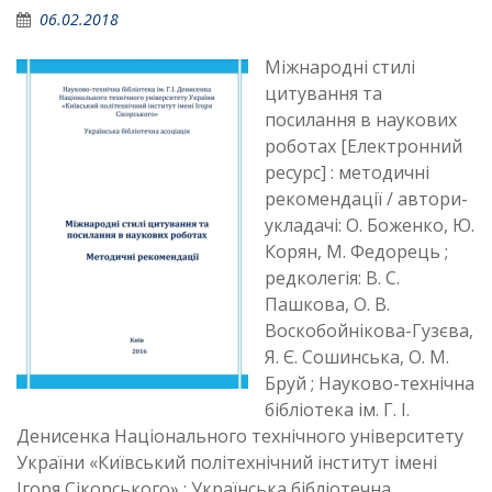
06.02.2018
Міжнародні стилі
цитування та
посилання в наукових
роботах [Електронний
ресурс] : методичні
рекомендації / автори-
укладачі: О. Боженко, Ю.
Корян, М. Федорець ;
редколегія: В. С.
Пашкова, О. В.
Воскобойнікова-Гузєва,
Я. Є. Сошинська, О. М.
Бруй ; Науково-технічна
бібліотека ім. Г. І.
Денисенка Національного технічного університету
України «Київський політехнічний інститут імені
Ігоря Сікорського» ; Українська бібліотечна