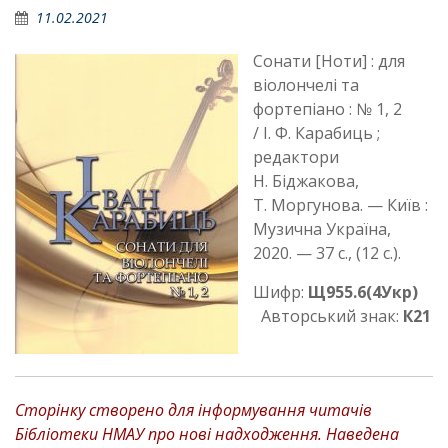
11.02.2021
Сонати [Ноти] : для
віолончелі та
фортепіано : № 1, 2
/ І. Ф. Карабиць ;
редактори
Н. Біджакова,
Т. Моргунова. — Київ :
Музична Україна,
2020. — 37 с., (12 с.).
Шифр:
Щ955.6(4Укр)
Авторський знак:
К21
Сторінку створено для інформування читачів
Бібліотеки НМАУ про нові надходження. Наведена