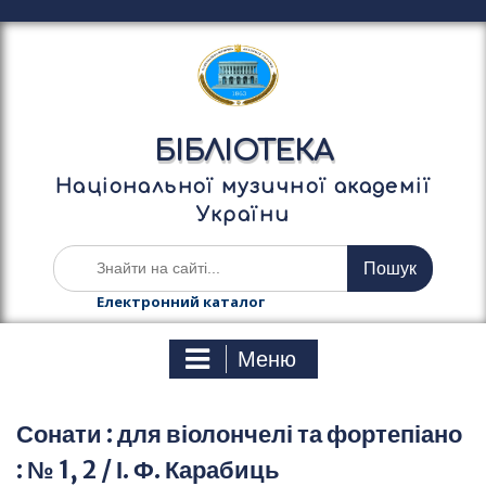
П
е
р
е
й
т
БІБЛІОТЕКА
и
д
Національної музичної академії
о
України
в
м
Ш
і
у
с
к
Електронний каталог
т
а
у
т
Меню
и
:
Сонати : для віолончелі та фортепіано
: № 1, 2 / І. Ф. Карабиць