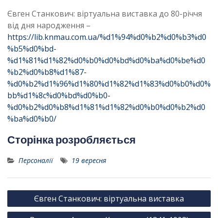
Євген Станкович: віртуальна виставка до 80-річчя
від дня народження –
https://lib.knmau.com.ua/%d1%94%d0%b2%d0%b3%d0
%b5%d0%bd-
%d1%81%d1%82%d0%b0%d0%bd%d0%ba%d0%be%d0
%b2%d0%b8%d1%87-
%d0%b2%d1%96%d1%80%d1%82%d1%83%d0%b0%d0%
bb%d1%8c%d0%bd%d0%b0-
%d0%b2%d0%b8%d1%81%d1%82%d0%b0%d0%b2%d0
%ba%d0%b0/
Сторінка розробляється
Персоналії
19 вересня
Н
Євген Станкович: віртуальна виставка
а