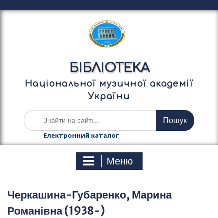
П
е
р
е
й
т
БІБЛІОТЕКА
и
д
Національної музичної академії
о
України
в
м
Ш
і
у
с
к
Електронний каталог
т
а
у
т
Меню
и
:
Черкашина-Губаренко, Марина
Романівна (1938-)