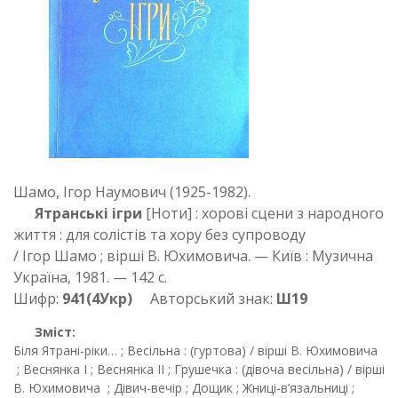
Шамо, Ігор Наумович (1925-1982).
Ятранські ігри
[Ноти] : хорові сцени з народного
життя : для солістів та хору без супроводу
/ Ігор Шамо ; вірші В. Юхимовича. — Київ : Музична
Україна, 1981. — 142 с.
Шифр:
941(4Укр)
Авторський знак:
Ш19
Зміст:
Біля Ятрані-ріки… ; Весільна : (гуртова) / вірші В. Юхимовича
; Веснянка І ; Веснянка ІІ ; Грушечка : (дівоча весільна) / вірші
В. Юхимовича ; Дівич-вечір ; Дощик ; Жниці-в’язальниці ;