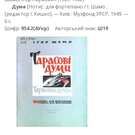
Дума
[Ноти] : для фортепіано / І. Шамо ;
[редактор І. Кишко]. — Київ : Музфонд УРСР, 1949. —
6 с.
Шифр:
954.2(4Укр)
Авторський знак:
Ш19