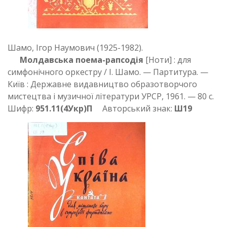
Шамо, Ігор Наумович (1925-1982).
Молдавська поема-рапсодія
[Ноти] : для
симфонічного оркестру / І. Шамо. — Партитура. —
Київ : Державне видавництво образотворчого
мистецтва і музичної літератури УРСР, 1961. — 80 с.
Шифр:
951.11(4Укр)П
Авторський знак:
Ш19