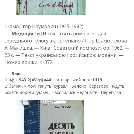
Шамо, Ігор Наумович (1925-1982).
Медоцвіти
[Ноти] : п’ять романсів : для
середнього голосу з фортепіано / Ігор Шамо ; слова
А. Малишка. — Київ : Советский композитор, 1962. —
23 с. — Текст українською і російською мовами. —
Номер дошки: К-372.
Зміст
:
Шифр:
943.2(4Укр)я44
Авторський знак:
Ш19
В багрянім полі тануть журавлі ; Зелено, березово ; Йдуть,
біжать дороги дальні ; Нахилились медоцвіти ; Перепілка