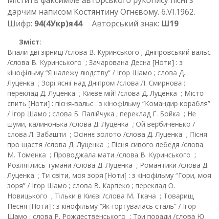
Містить факсиміле авторського рукопису пісні з
дарчим написом Костянтину Огнєвому. 6.VI.1962.
Шифр:
94(4Укр)я44
Авторський знак:
Ш19
Зміст
:
Впали дві зірниці /слова В. Куринського ; Дніпровський вальс
/слова В. Куринського ; Зачарована Десна [Ноти] : з
кінофільму “Я належу людству” / Ігор Шамо ; слова Д.
Луценка ; Зорі яснії над Дніпром /слова Л. Смирнова ;
переклад Д. Луценка ; Києве мій! /слова Д. Луценка ; Місто
спить [Ноти] : пісня-вальс : з кінофільму “Командир корабля”
/ Ігор Шамо ; слова Б. Палійчука ; переклад Г. Бойка ; Не
шуми, калинонька /слова Д. Луценка ; Ой вербиченько /
слова Л. Забашти ; Осіннє золото /слова Д. Луценка ; Пісня
про щастя /слова Д. Луценка ; Пісня сивого лебедя /слова
М. Томенка ; Проводжала мати /слова В. Куринського ;
Розляглись тумани /слова Д. Луценка ; Романтики /слова Д.
Луценка ; Ти світи, моя зоря [Ноти] : з кінофільму “Гори, моя
зоря” / Ігор Шамо ; слова В. Карпеко ; переклад О.
Новицького ; Тільки в Києві /слова М. Ткача ; Товарищ
Песня [Ноти] : з кінофільму “Як гортувалась сталь” / Ігор
Шамо ; слова Р. Рождественського ; Три поради /слова Ю.