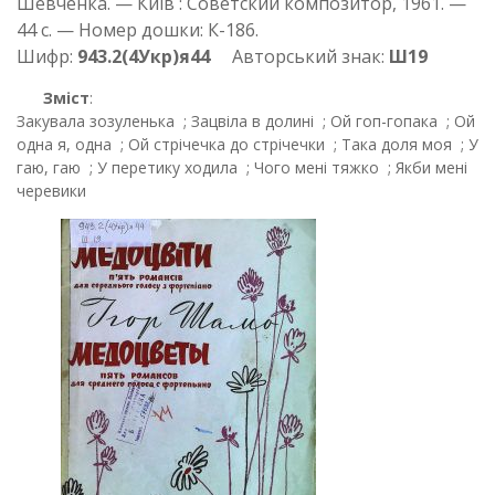
Шевченка. — Київ : Советский композитор, 1961. —
44 с. — Номер дошки: К-186.
Шифр:
943.2(4Укр)я44
Авторський знак:
Ш19
Зміст
:
Закувала зозуленька ; Зацвіла в долині ; Ой гоп-гопака ; Ой
одна я, одна ; Ой стрічечка до стрічечки ; Така доля моя ; У
гаю, гаю ; У перетику ходила ; Чого мені тяжко ; Якби мені
черевики