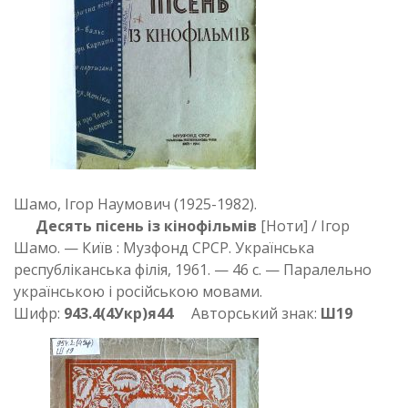
Шамо, Ігор Наумович (1925-1982).
Десять пісень із кінофільмів
[Ноти] / Ігор
Шамо. — Київ : Музфонд СРСР. Українська
республіканська філія, 1961. — 46 с. — Паралельно
українською і російською мовами.
Шифр:
943.4(4Укр)я44
Авторський знак:
Ш19