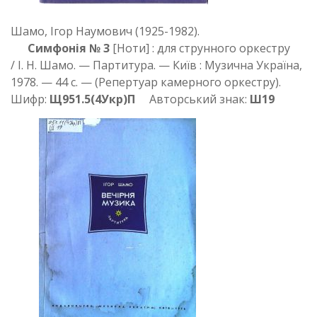
Шамо, Ігор Наумович (1925-1982).
Симфонія № 3
[Ноти] : для струнного оркестру
/ І. Н. Шамо. — Партитура. — Київ : Музична Україна,
1978. — 44 с. — (Репертуар камерного оркестру).
Шифр:
Щ951.5(4Укр)П
Авторський знак:
Ш19