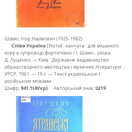
Шамо, Ігор Наумович (1925-1982).
Співа Україна
[Ноти] : кантата : для мішаного
хору в супроводі фортепіано / І. Шамо ; слова
Д. Луценко. — Київ : Державне видавництво
образотворчого мистецтва і музичної літератури
УРСР, 1961. — 19 с. — Текст українською і
російською мовами.
Шифр:
941.1(4Укр)
Авторський знак:
Ш19