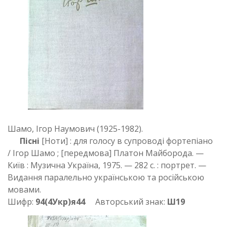
Шамо, Ігор Наумович (1925-1982).
Пісні
[Ноти] : для голосу в супроводі фортепіано
/ Ігор Шамо ; [передмова] Платон Майборода. —
Київ : Музична Україна, 1975. — 282 с. : портрет. —
Видання паралельно українською та російською
мовами.
Шифр:
94(4Укр)я44
Авторський знак:
Ш19