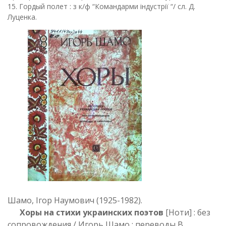
15. Гордый полет : з к/ф “Командарми індустрії “/ сл. Д.
Луценка.
Шамо, Ігор Наумович (1925-1982).
Хоры на стихи украинских поэтов
[Ноти] : без
сопровождения / Игорь Шамо ; переводы В.