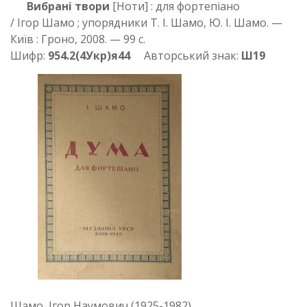
Вибрані твори
[Ноти] : для фортепіано
/ Ігор Шамо ; упорядники Т. І. Шамо, Ю. І. Шамо. —
Київ : Гроно, 2008. — 99 с.
Шифр:
954.2(4Укр)я44
Авторський знак:
Ш19
Шамо, Ігор Наумович (1925-1982).