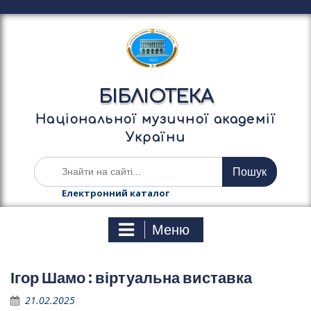
П
е
р
е
й
т
БІБЛІОТЕКА
и
д
Національної музичної академії
о
України
в
м
Ш
і
у
с
к
Електронний каталог
т
а
у
т
Меню
и
:
Ігор Шамо : віртуальна виставка
21.02.2025