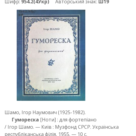
Шифр:
954.2(4Укр)
Авторський знак:
Ш19
Шамо, Ігор Наумович (1925-1982).
Гумореска
[Ноти] : для фортепіано
/ Ігор Шамо. — Київ : Музфонд СРСР. Українська
республіканська філія, 1955. — 10 с.