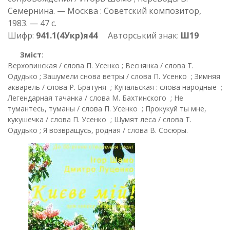
Семернина. — Москва : Советский композитор,
1983. — 47 с.
Шифр:
941.1(4Укр)я44
Авторський знак:
Ш19
Зміст
:
Верховинская / слова П. Усенко ; Веснянка / слова Т.
Одудько ; Зашумели снова ветры / слова П. Усенко ; Зимняя
акварель / слова Р. Братуня ; Купальская : слова народные ;
Легендарная тачанка / слова М. Бахтинского ; Не
тумантесь, туманы / слова П. Усенко ; Прокукуй ты мне,
кукушечка / слова П. Усенко ; Шумят леса / слова Т.
Одудько ; Я возвращусь, родная / слова В. Сосюры.