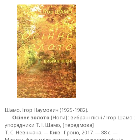
Шамо, Ігор Наумович (1925-1982).
Осіннє золото
[Ноти] : вибрані пісні / Ігор Шамо ;
упорядники Т. І. Шамо, [передмова]
Т. С. Невінчана. — Київ : Гроно, 2017. — 88 с. —