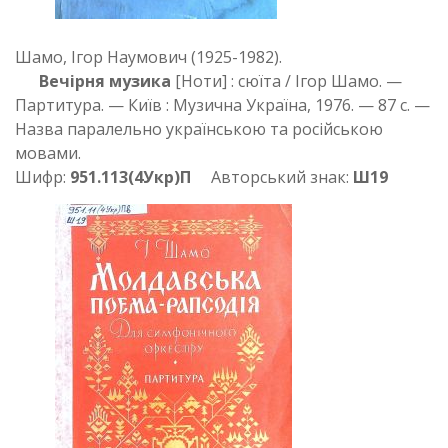
Шамо, Ігор Наумович (1925-1982).
Вечірня музика
[Ноти] : сюїта / Ігор Шамо. —
Партитура. — Київ : Музична Україна, 1976. — 87 с. —
Назва паралельно українською та російською
мовами.
Шифр:
951.113(4Укр)П
Авторський знак:
Ш19