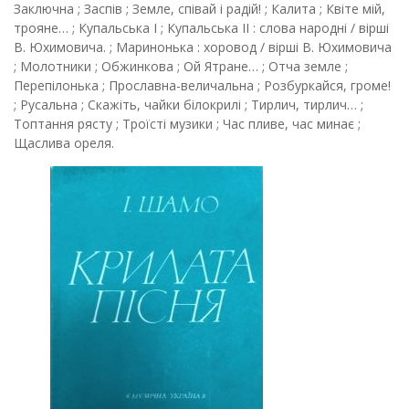
Заключна ; Заспів ; Земле, співай і радій! ; Калита ; Квіте мій,
трояне… ; Купальська І ; Купальська ІІ : слова народні / вірші
В. Юхимовича. ; Маринонька : хоровод / вірші В. Юхимовича
; Молотники ; Обжинкова ; Ой Ятране… ; Отча земле ;
Перепілонька ; Прославна-величальна ; Розбуркайся, громе!
; Русальна ; Скажіть, чайки білокрилі ; Тирлич, тирлич… ;
Топтання рясту ; Троїсті музики ; Час пливе, час минає ;
Щаслива ореля.