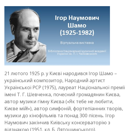
21 лютого 1925 р. у Києві народився Ігор Шамо –
український композитор, Народний артист
Української РСР (1975), лауреат Національної премії
імені Т. Г. Шевченка, почесний громадянин Києва,
автор музики гімну Києва («Як тебе не любити,
Києве мій!»), автор симфоній, фортепіанних творів,
музики до кінофільмів та понад 300 пісень. Ігор
Наумович закінчив Київську консерваторію з
відзнакою (1951, кл. Б. Лятошинського).