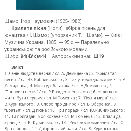
Шамо, Ігор Наумович (1925-1982).
Крилата пісня
[Ноти] : збірка пісень для
юнацтва / І. Шамо ; [упорядник Т. І. Шамо]. — Київ :
Музична Україна, 1985. — 95 с. — Паралельно
українською та російською мовами.
Шифр:
94(4Ук)я44
Авторський знак:
Ш19
Зміст
:
1. Ленін-людства весна! / сл. А. Демиденка ; 2. “Крылатая
песня” / сл. Ю. Рибчинського ; 3. Так утверждалися ми / сл. А.
Демиденка ; 4. Моя судьба-атака / сл. А.Демиденка ; 5.
“Товарищ песня” / сл. Р.Рождественського ; 6. Нелегко в
житті бути першим / сл. М.Томенка ; 7. “Песня мира” / сл.
В.Куринського ; 8. Слово про Дніпро / сл. В.Оберенка ; 9.
“Братья” / сл. Д.Кісіна ; 10. Три поради / сл. Ю.Рибчинського ;
11. Ти пригадай, моя кохана / сл. М.Томенка ; 12. Впали дві
зірниці / сл. В. Куринського ; 13. “Река воспоминаний” / сл. О
Вратарьова ; 14. Дніпровський вальс / сл. В. Куринського ;