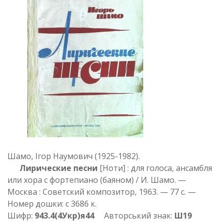
Шамо, Ігор Наумович (1925-1982).
Лирические песни
[Ноти] : для голоса, ансамбля
или хора с фортепиано (баяном) / И. Шамо. —
Москва : Советский композитор, 1963. — 77 с. —
Номер дошки: с 3686 к.
Шифр:
943.4(4Укр)я44
Авторський знак:
Ш19