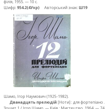
філія, 1955. — 10 с.
Шифр:
954.2(4Укр)
Авторський знак:
Ш19
Шамо, Ігор Наумович (1925-1982).
Дванадцять прелюдій
[Ноти] : для фортепіано .
Зошит 1 / Ігор Шамо. — Київ : Мистецтво, 1964. — 74