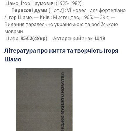
Шамо, Ігор Наумович (1925-1982).
Тарасові думи
[Ноти] : VI новел : для фортепіано
/ Ігор Шамо. — Київ : Мистецтво, 1965. — 39 с. —
Видання паралельно українською та російською
мовами.
Шифр:
954.2(4Укр)
Авторський знак:
Ш19
Література про життя та творчість Ігоря
Шамо