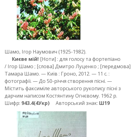
Шамо, Ігор Наумович (1925-1982).
Києве мій!
[Ноти] : для голосу та фортепіано
/ Ігор Шамо ; [слова] Дмитро Луценко ; [передмова]
Тамара Шамо. — Київ : Гроно, 2012. — 11 с. :
фотографії. — До 50-річчя створення пісні. —
Містить факсиміле авторського рукопису пісні з
дарчим написом Костянтину Огнєвому. 1962 р.
Шифр:
943.4(4Укр)
Авторський знак:
Ш19