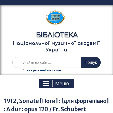
П
е
р
е
й
т
БІБЛІОТЕКА
и
д
Національної музичної академії
о
України
в
м
Ш
і
у
с
к
Електронний каталог
т
а
у
т
Меню
и
:
1912, Sonate [Ноти] : [для фортепіано]
: A dur : opus 120 / Fr. Schubert