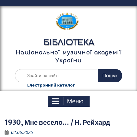
П
е
р
е
й
т
БІБЛІОТЕКА
и
д
Національної музичної академії
о
України
в
м
Ш
і
у
с
к
Електронний каталог
т
а
у
т
Меню
и
:
1930, Мне весело… / Н. Рейхард
02.06.2025