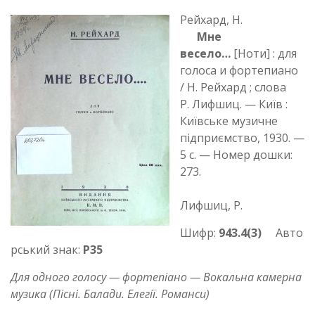
Рейхард, Н.
Мне
весело…
[Ноти] : для
голоса и фортепиано
/ Н. Рейхард ; слова
Р. Лифшиц. — Київ :
Київське музичне
підприємство, 1930. —
5 с. — Номер дошки:
273.
Лифшиц, Р.
Шифр:
943.4(3)
Авто
рський знак:
Р35
Для одного голосу — фортепіано — Вокальна камерна
музика (Пісні. Балади. Елегії. Романси)