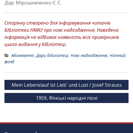
Дар: Мірошниченко Є. С.
Сторінку створено для інформування читачів
Бібліотеки НМАУ про нові надходження. Наведена
інформація не відбиває наявність всіх примірників
цього видання у бібліотеці.
Абонемент
,
Дари бібліотеці
,
Нові надходження
,
Нотний
фонд
Н
Mein Lebenslauf ist Lieb` und Lust / Josef Strauss
а
1959, Фінські народні пісні
в
і
г
а