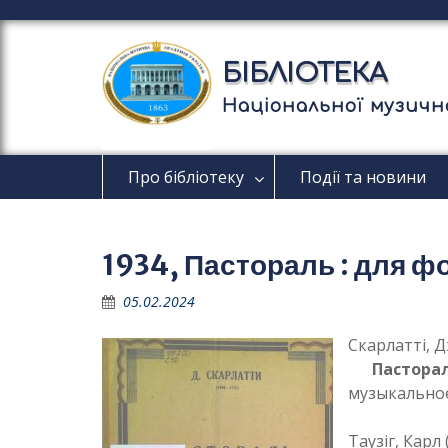
П
е
р
БІБЛІОТЕКА
е
й
Національної музично
т
и
д
Про бібліотеку
Події та новини
о
в
м
і
1934, Пастораль : для ф
с
т
05.02.2024
у
Скарлатті, Д
Пастора
музыкальное
Таузіг, Карл