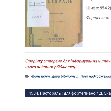
Шифр:
954.2
Фортепіано —
Сторінку створено для інформування читачів
цього видання у бібліотеці.
Абонемент
,
Дари бібліотеці
,
Нові надходження
Н
1934, Пастораль : для фортепиано / Д. Ск
а
в