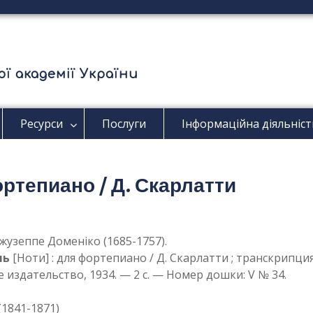
ї академії України
Ресурси
Послуги
Інформаційна діяльніст
ортепиано / Д. Скарлатти
жузеппе Доменіко (1685-1757).
ль
[Ноти] : для фортепиано / Д. Скарлатти ; транскрипци
 издательство, 1934. — 2 с. — Номер дошки: V № 34.
 (1841-1871)