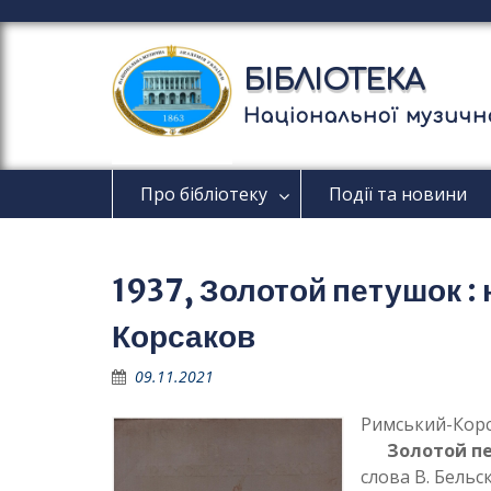
П
е
р
БІБЛІОТЕКА
е
й
Національної музично
т
и
д
Про бібліотеку
Події та новини
о
в
м
і
1937, Золотой петушок : 
с
т
Корсаков
у
09.11.2021
Римський-Корс
Золотой п
слова В. Бельс