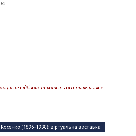
04.
ція не відбиває наявність всіх примірників
Косенко (1896-1938): віртуальна виставка