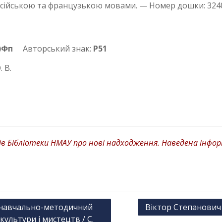
сійською та французькою мовами. — Номер дошки: 324
)Фп
Авторський знак:
Р51
 В.
 Бібліотеки НМАУ про нові надходження. Наведена інформа
: навчально-методичний
Віктор Степанович 
ультури і мистецтв / С.