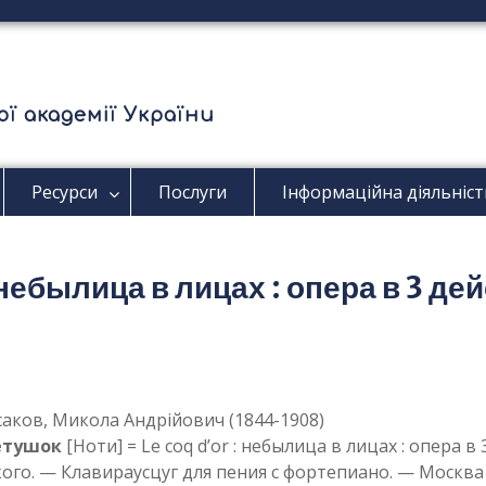
ї академії України
Ресурси
Послуги
Інформаційна діяльніст
небылица в лицах : опера в 3 де
аков, Микола Андрійович (1844-1908)
етушок
[Ноти] = Le coq d’or : небылица в лицах : опера в
кого. — Клавираусцуг для пения с фортепиано. — Москва 