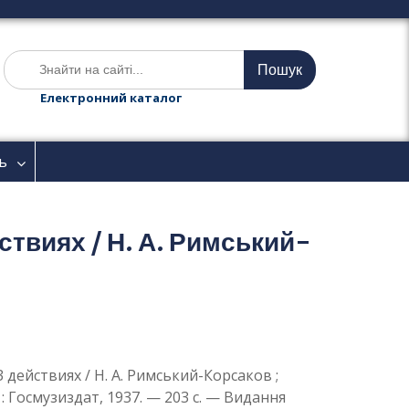
Ш
у
к
Електронний каталог
а
т
и
ь
:
йствиях / Н. А. Римський-
 3 действиях / Н. А. Римський-Корсаков ;
: Госмузиздат, 1937. — 203 с. — Видання