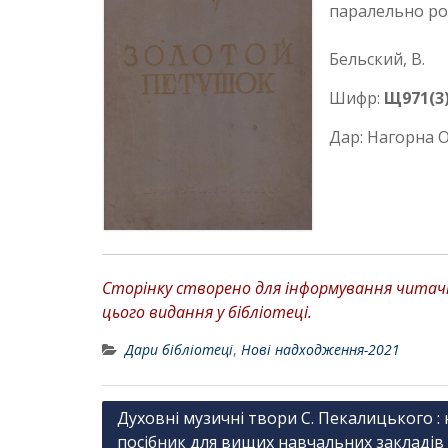
паралельно ро
Бельский, В.
Шифр:
Щ971(3
Дар: Нагорна О.
Сторінку створено для інформування читачів
цього видання у бібліотеці.
Дари бібліотеці
,
Нові надходження-2021
Н
Духовні музичні твори С. Пекалицького 
посібник для вищих навчальних закладів к
а