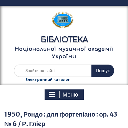
П
е
р
е
й
т
БІБЛІОТЕКА
и
д
Національної музичної академії
о
України
в
м
Ш
і
у
с
к
Електронний каталог
т
а
у
т
Меню
и
:
1950, Рондо : для фортепіано : ор. 43
№ 6 / Р. Глієр