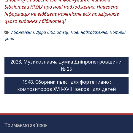
Бібліотеки НМАУ про нові надходження. Наведена
інформація не відбиває наявність всіх примірників
цього видання у бібліотеці.
Абонемент
,
Дари бібліотеці
,
Нові надходження
,
Нотний
фонд
Н
2023, Музикознавча думка Дніпропетровщини,
а
№ 25
в
1948, Сборник пьес : для фортепиано :
і
композиторов XVII-XVIII веков : для детей
г
а
ц
і
Тримаємо зв’язок
я