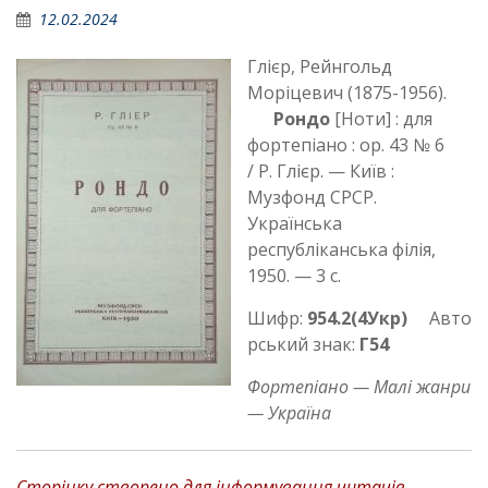
12.02.2024
Глієр, Рейнгольд
Моріцевич (1875-1956).
Рондо
[Ноти] : для
фортепіано : ор. 43 № 6
/ Р. Глієр. — Київ :
Музфонд СРСР.
Українська
республіканська філія,
1950. — 3 с.
Шифр:
954.2(4Укр)
Авто
рський знак:
Г54
Фортепіано — Малі жанри
— Україна
Сторінку створено для інформування читачів