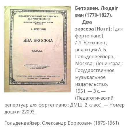
Бетховен, Людвіг
ван (1770-1827‏).
Два
экосеза
[Ноти] : [для
фортепіано]
/ Л. Бетховен ;
редакция А. Б.
Гольденвейзера. —
Москва ; Ленинград :
Государственное
музыкальное
издательство,
1951. — 3 с. —
(Педагогический
репертуар для фортепиано ; ДМШ. 2 класс). — Номер
дошки: 22093.
Гольденвейзер, Олександр Борисович (1875-1961)