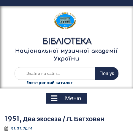
П
е
р
е
й
т
БІБЛІОТЕКА
и
д
Національної музичної академії
о
України
в
м
Ш
і
у
с
к
Електронний каталог
т
а
у
т
Меню
и
:
1951, Два экосеза / Л. Бетховен
31.01.2024