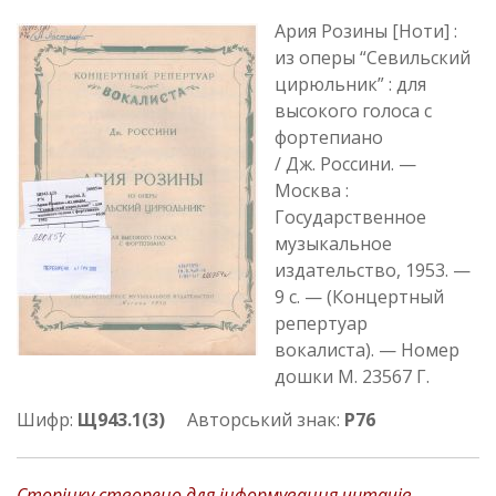
Ария Розины [Ноти] :
из оперы “Севильский
цирюльник” : для
высокого голоса с
фортепиано
/ Дж. Россини. —
Москва :
Государственное
музыкальное
издательство, 1953. —
9 с. — (Концертный
репертуар
вокалиста). — Номер
дошки М. 23567 Г.
Шифр:
Щ943.1(3)
Авторський знак:
Р76
Сторінку створено для інформування читачів