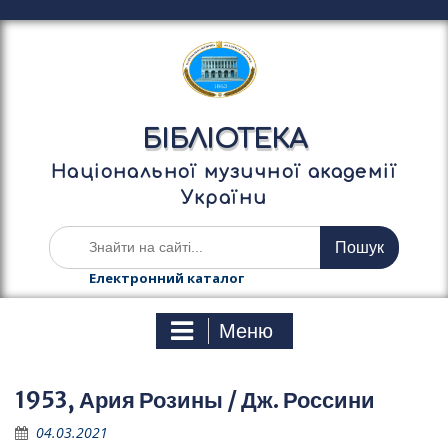
П
е
р
е
й
т
БІБЛІОТЕКА
и
д
Національної музичної академії
о
України
в
м
Ш
і
у
с
к
Електронний каталог
т
а
у
т
Меню
и
:
1953, Ария Розины / Дж. Россини
04.03.2021