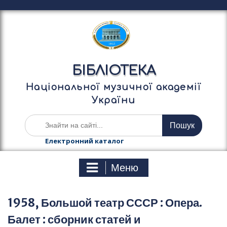
П
е
р
е
й
т
БІБЛІОТЕКА
и
д
Національної музичної академії
о
України
в
м
Ш
і
у
с
к
Електронний каталог
т
а
у
т
Меню
и
:
1958, Большой театр СССР : Опера.
Балет : сборник статей и