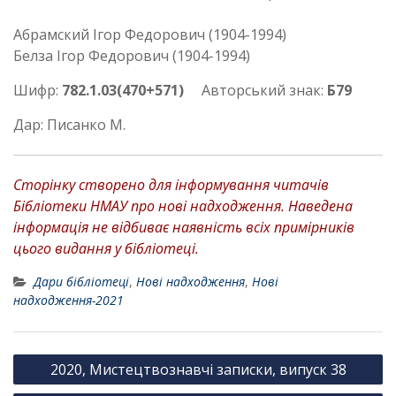
Абрамский Ігор Федорович (1904-1994)
Белза Ігор Федорович (1904-1994)
Шифр:
782.1.03(470+571)
Авторський знак:
Б79
Дар: Писанко М.
Сторінку створено для інформування читачів
Бібліотеки НМАУ про нові надходження. Наведена
інформація не відбиває наявність всіх примірників
цього видання у бібліотеці.
Дари бібліотеці
,
Нові надходження
,
Нові
надходження-2021
Н
2020, Мистецтвознавчі записки, випуск 38
а