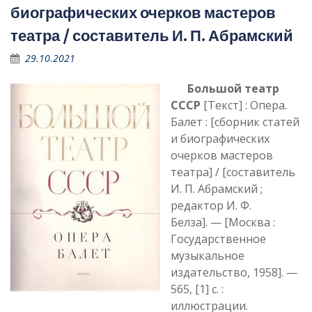
биографических очерков мастеров
театра / составитель И. П. Абрамский
29.10.2021
Большой театр
СССР
[Текст] : Опера.
Балет : [сборник статей
и биографических
очерков мастеров
театра] / [составитель
И. П. Абрамский ;
редактор И. Ф.
Белза]. — [Москва :
Государственное
музыкальное
издательство, 1958]. —
565, [1] с. :
иллюстрации.