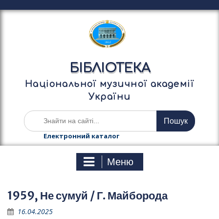
П
е
р
е
й
т
БІБЛІОТЕКА
и
д
Національної музичної академії
о
України
в
м
Ш
і
у
с
к
Електронний каталог
т
а
у
т
Меню
и
:
1959, Не сумуй / Г. Майборода
16.04.2025