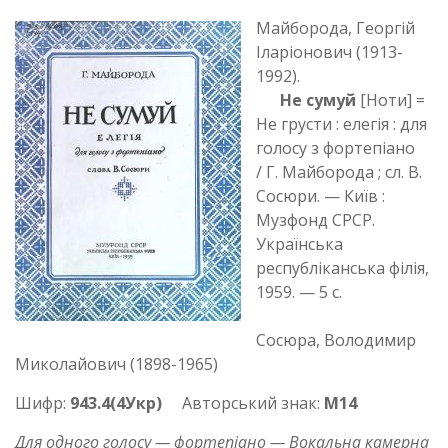
Майборода, Георгій
Іларіонович (1913-
1992).
Не сумуй
[Ноти] =
Не грусти : елегiя : для
голосу з фортепіано
/ Г. Майборода ; сл. В.
Сосюри. — Київ :
Музфонд СРСР.
Українська
республіканська філія,
1959. — 5 с.
Сосюра, Володимир
Миколайович (1898-1965)
Шифр:
943.4(4Укр)
Авторський знак:
М14
Для одного голосу — фортепіано — Вокальна камерна