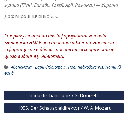
музика (Пісні. Балади. Елегії. Арії. Романси) — Україна
Дар: Мірошниченко Є. С.
Сторінку створено для інформування читачів
Бібліотеки НМАУ про нові надходження. Наведена
інформація не відбиває наявність всіх примірників
цього видання у бібліотеці.
Абонемент
,
Дари бібліотеці
,
Нові надходження
,
Нотний
фонд
Н
Linda di Chamounix / G. Donizetti
а
1955, Der Schauspieldirektor / W. A. Mozart
в
і
г