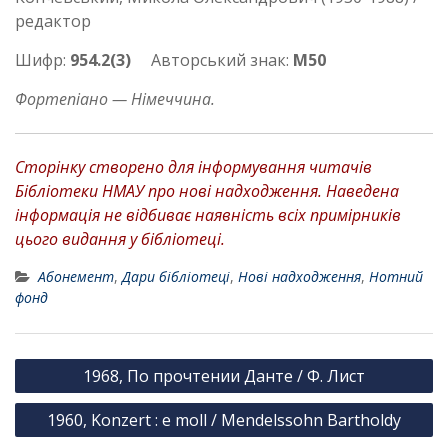
редактор
Шифр:
954.2(3)
Авторський знак:
М50
Фортепіано — Німеччина.
Сторінку створено для інформування читачів
Бібліотеки НМАУ про нові надходження. Наведена
інформація не відбиває наявність всіх примірників
цього видання у бібліотеці.
Абонемент
,
Дари бібліотеці
,
Нові надходження
,
Нотний
фонд
Н
1968, По прочтении Данте / Ф. Лист
а
1960, Konzert : e moll / Mendelssohn Bartholdy
в