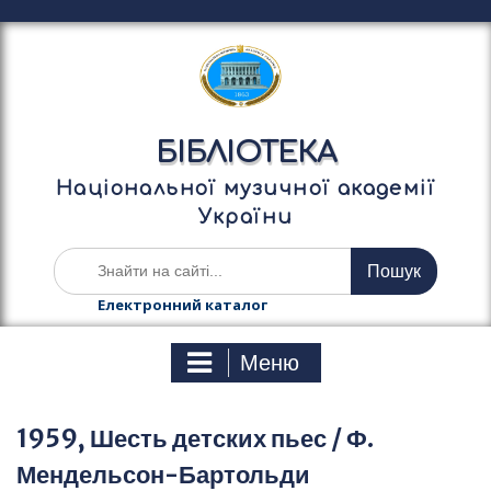
П
е
р
е
й
т
БІБЛІОТЕКА
и
д
Національної музичної академії
о
України
в
м
Ш
і
у
с
к
Електронний каталог
т
а
у
т
Меню
и
:
1959, Шесть детских пьес / Ф.
Мендельсон-Бартольди