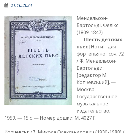
21.10.2024
Мендельсон-
Бартольді, Фелікс
(1809-1847).
Шесть детских
пьес
[Ноти] : для
фортепьяно : соч. 72
/ Ф. Мендельсон-
Бартольди ;
[редактор М.
Копчевський]. —
Москва :
Государственное
музыкальное
издательство,
1959. — 15 с. — Номер дошки: М. 4027 Г.
Копчевський, Микола Олександрович (1930-1988) /