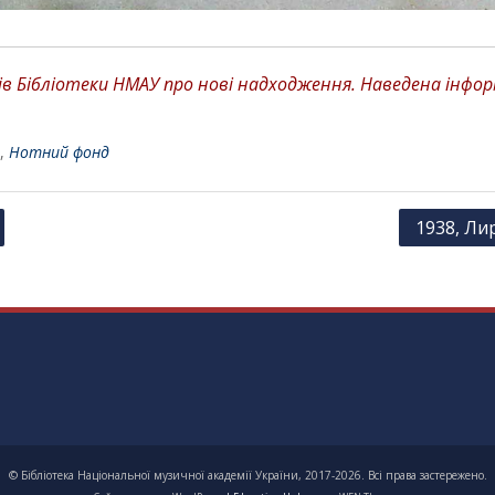
 Бібліотеки НМАУ про нові надходження. Наведена інформа
,
Нотний фонд
1938, Лир
© Бібліотека Національної музичної академії України, 2017-2026. Всі права застережено.