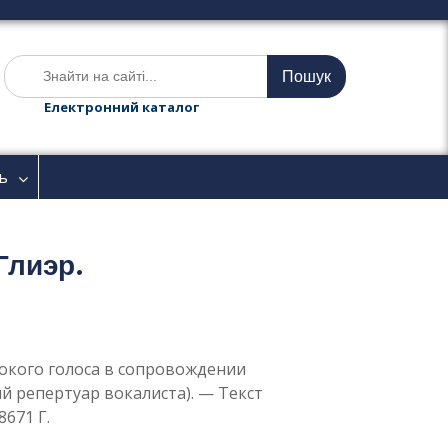
Ш
у
к
Електронний каталог
а
т
и
ь
:
 Глиэр.
ысокого голоса в сопровождении
ный репертуар вокалиста). — Текст
671 Г.