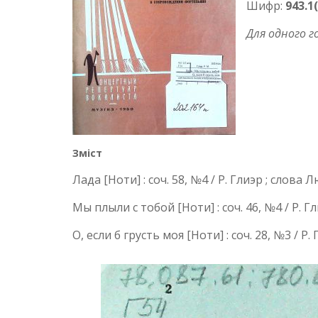
Шифр:
943.1
Для одного г
Зміст
Лада [Ноти] : соч. 58, №4 / Р. Глиэр ; сло
Мы плыли с тобой [Ноти] : соч. 46, №4 / Р.
О, если б грусть моя [Ноти] : соч. 28, №3 / Р