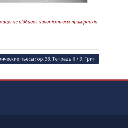
ція не відбиває наявність всіх примірників
ические пьесы : ор. 38. Тетрадь ІІ / Э. Григ