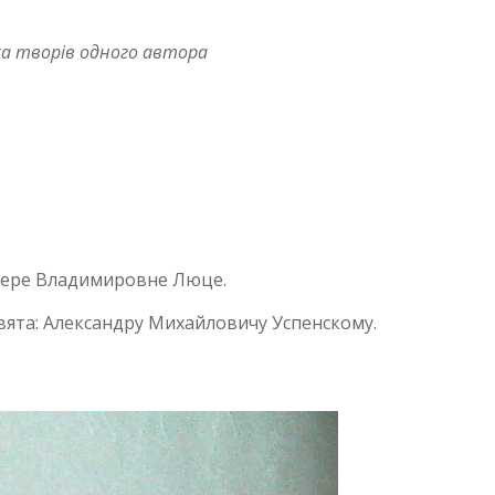
ка творів одного автора
а: Вере Владимировне Люце.
рисвята: Александру Михайловичу Успенскому.