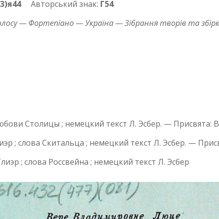
(3)я44
Авторський знак:
Г54
олосу — Фортепіано — Україна — Зібрання творів та збір
ва Любови Столицы ; немецкий текст Л. Эсбер. — Присвят
 Глиэр ; слова Скитальца ; немецкий текст Л. Эсбер. — П
. Глиэр ; слова Россвейна ; немецкий текст Л. Эсбер