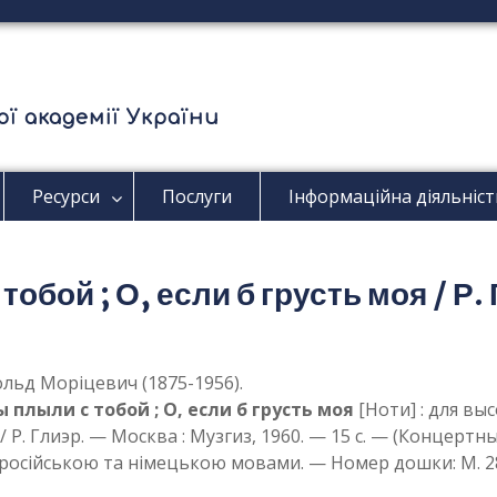
ї академії України
Ресурси
Послуги
Інформаційна діяльніст
обой ; О, если б грусть моя / Р.
ольд Моріцевич (1875-1956).
ы плыли с тобой ; О, если б грусть моя
[Ноти] : для в
 Р. Глиэр. — Москва : Музгиз, 1960. — 15 с. — (Концерт
російською та німецькою мовами. — Номер дошки: М. 28