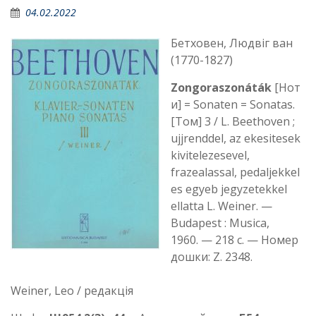
04.02.2022
Бетховен, Людвіг ван
(1770-1827‏)
Zongoraszonáták
[Нот
и] = Sonaten = Sonatas.
[Том] 3 / L. Beethoven ;
ujjrenddel, az ekesitesek
kivitelezesevel,
frazealassal, pedaljekkel
es egyeb jegyzetekkel
ellatta L. Weiner. —
Budapest : Musica,
1960. — 218 c. — Номер
дошки: Z. 2348.
Weiner, Leo / редакція