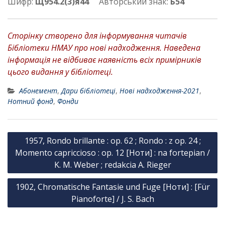
Шифр:
Щ954.2(3)я44
Авторський знак:
Б54
Сторінку створено для інформування читачів
Бібліотеки НМАУ про нові надходження. Наведена
інформація не відбиває наявність всіх примірників
цього видання у бібліотеці.
Абонемент
,
Дари бібліотеці
,
Нові надходження-2021
,
Нотний фонд
,
Фонди
Н
1957, Rondo brillante : op. 62 ; Rondo : z op. 24 ;
а
Momento capriccioso : op. 12 [Ноти] : na fortepian /
в
K. M. Weber ; redakcia A. Rieger
і
1902, Chromatische Fantasie und Fuge [Ноти] : [Für
г
Pianoforte] / J. S. Bach
а
ц