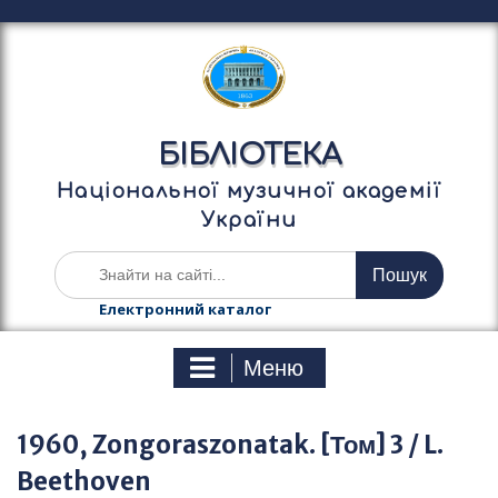
П
е
р
е
й
т
БІБЛІОТЕКА
и
д
Національної музичної академії
о
України
в
м
Ш
і
у
с
к
Електронний каталог
т
а
у
т
Меню
и
:
1960, Zongoraszonatak. [Том] 3 / L.
Beethoven