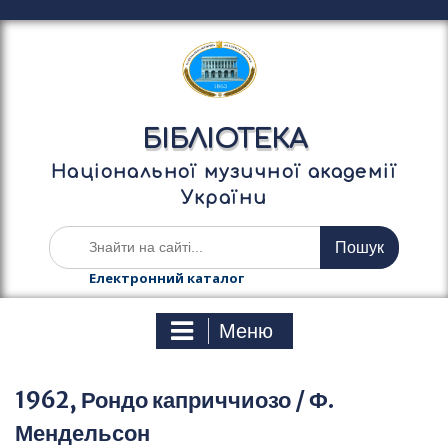
П
е
р
е
й
т
БІБЛІОТЕКА
и
д
Національної музичної академії
о
України
в
м
Ш
і
у
с
к
Електронний каталог
т
а
у
т
Меню
и
:
1962, Рондо каприччиозо / Ф.
Мендельсон