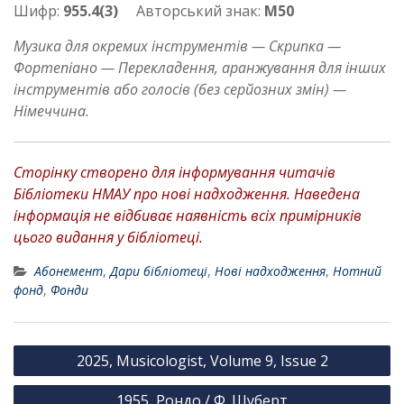
Шифр:
955.4(3)
Авторський знак:
М50
Музика для окремих інструментів — Скрипка —
Фортепіано — Перекладення, аранжування для інших
інструментів або голосів (без серйозних змін) —
Німеччина.
Сторінку створено для інформування читачів
Бібліотеки НМАУ про нові надходження. Наведена
інформація не відбиває наявність всіх примірників
цього видання у бібліотеці.
Абонемент
,
Дари бібліотеці
,
Нові надходження
,
Нотний
фонд
,
Фонди
Н
2025, Musicologist, Volume 9, Issue 2
а
1955, Рондо / Ф. Шуберт
в