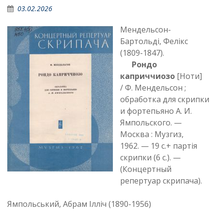
03.02.2026
Мендельсон-
Бартольді, Фелікс
(1809-1847).
Рондо
каприччиозо
[Ноти]
/ Ф. Мендельсон ;
обработка для скрипки
и фортепьяно А. И.
Ямпольского. —
Москва : Музгиз,
1962. — 19 с.+ партія
скрипки (6 с.). —
(Концертный
репертуар скрипача).
Ямпольський, Абрам Ілліч (1890-1956)