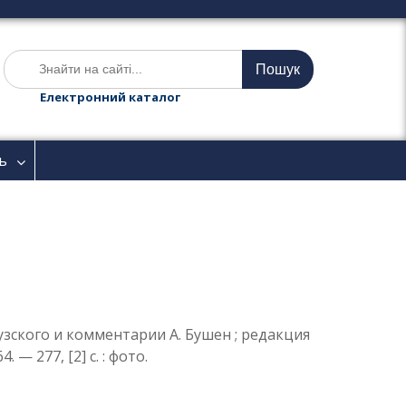
Ш
у
к
Електронний каталог
а
т
и
ь
:
цузского и комментарии А. Бушен ; редакция
— 277, [2] с. : фото.