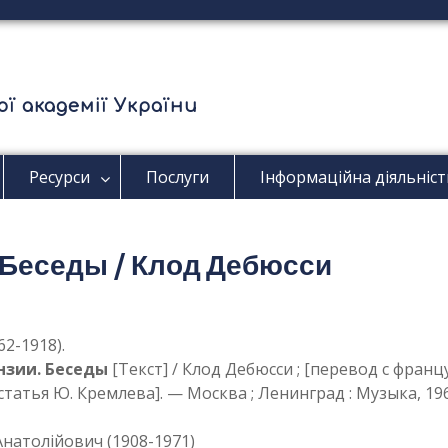
ї академії України
Ресурси
Послуги
Інформаційна діяльніст
. Беседы / Клод Дебюсси
62-1918).
нзии. Беседы
[Текст] / Клод Дебюсси ; [перевод с фран
татья Ю. Кремлева]. — Москва ; Ленинград : Музыка, 1964. 
натолійович (1908-1971)