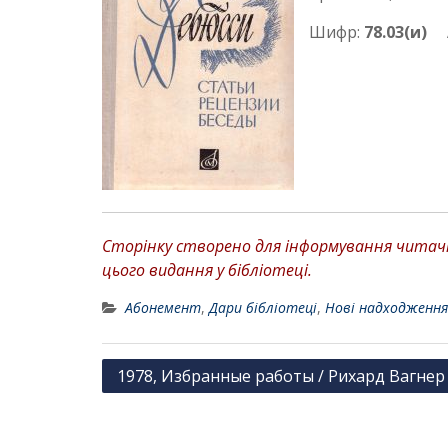
Шифр:
78.03(и)
Ав
Сторінку створено для інформування читачів
цього видання у бібліотеці.
Абонемент
,
Дари бібліотеці
,
Нові надходження
Н
1978, Избранные работы / Рихард Вагнер
а
в