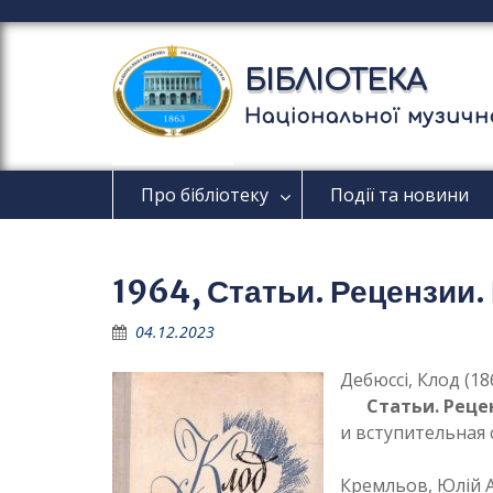
П
е
р
БІБЛІОТЕКА
е
й
Національної музично
т
и
д
Про бібліотеку
Події та новини
о
в
м
і
1964, Статьи. Рецензии
с
т
04.12.2023
у
Дебюссі, Клод (18
Статьи. Реце
и вступительная с
Кремльов, Юлій А