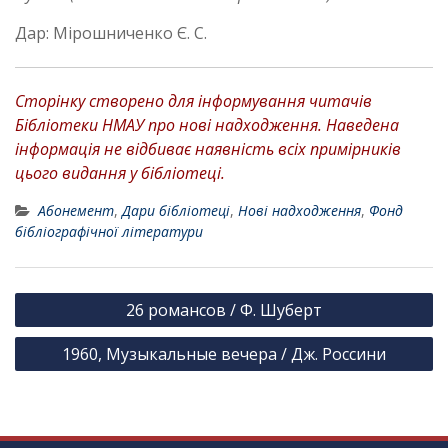
Дар: Мірошниченко Є. С.
Сторінку створено для інформування читачів
Бібліотеки НМАУ про нові надходження. Наведена
інформація не відбиває наявність всіх примірників
цього видання у бібліотеці.
Абонемент
,
Дари бібліотеці
,
Нові надходження
,
Фонд
бібліографічної літератури
Н
26 романсов / Ф. Шуберт
а
1960, Музыкальные вечера / Дж. Россини
в
і
г
а