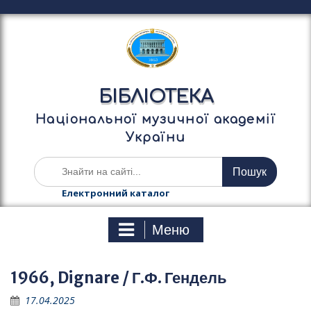
П
е
р
е
й
т
БІБЛІОТЕКА
и
д
Національної музичної академії
о
України
в
м
Ш
і
у
с
к
Електронний каталог
т
а
у
т
Меню
и
:
1966, Dignare / Г.Ф. Гендель
17.04.2025