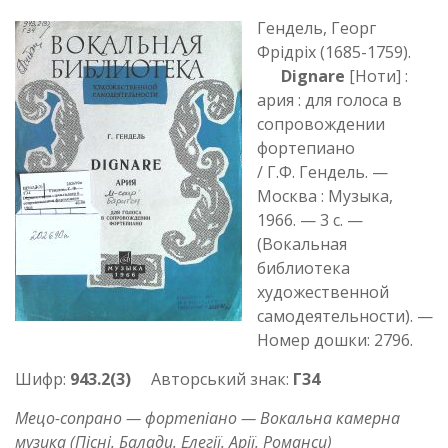
Гендель, Георг
Фрідріх (1685-1759).
Dignare
[Ноти] :
ария : для голоса в
сопровождении
фортепиано
/ Г.Ф. Гендель. —
Москва : Музыка,
1966. — 3 с. —
(Вокальная
библиотека
художественной
самодеятельности). —
Номер дошки: 2796.
Шифр:
943.2(3)
Авторський знак:
Г34
Мецо-сопрано — фортепіано — Вокальна камерна
музика (Пісні. Балади. Елегії. Арії. Романси)