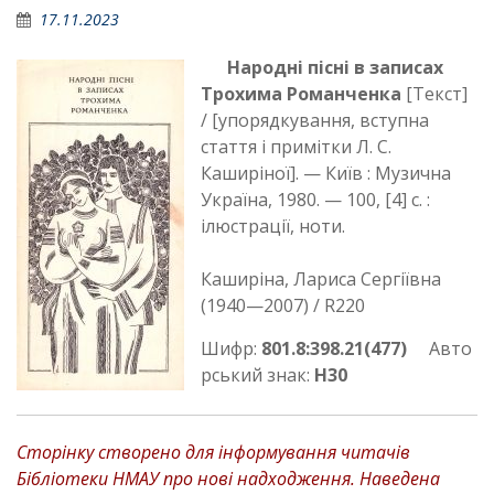
17.11.2023
Народні пісні в записах
Трохима Романченка
[Текст]
/ [упорядкування, вступна
стаття і примітки Л. С.
Каширіної]. — Київ : Музична
Україна, 1980. — 100, [4] с. :
ілюстрації, ноти.
Каширіна, Лариса Сергіївна
(1940—2007) / R220
Шифр:
801.8:398.21(477)
Авто
рський знак:
Н30
Сторінку створено для інформування читачів
Бібліотеки НМАУ про нові надходження. Наведена