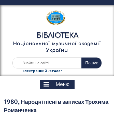
П
е
р
е
й
т
БІБЛІОТЕКА
и
д
Національної музичної академії
о
України
в
м
Ш
і
у
с
к
Електронний каталог
т
а
у
т
Меню
и
:
1980, Народні пісні в записах Трохима
Романченка