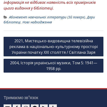
інформація не відбиває наявність всіх примірників
цього видання у бібліотеці.
Абонемент навчальної літератури (3й поверх)
,
Дари
бібліотеці
,
Нові надходження
Н
2021, Мистецько-видовищна телевізійна
а
реклама в національно-культурному просторі
в
України початку XXI століття / Світлана Заря
і
2004, Історія української музики, Том 5: 1941—
г
1958 рр.
а
ц
і
я
Тримаємо зв’язок
з