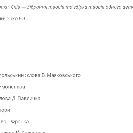
ика. Спів — Зібрання творів та збірка творів одного авт
иченко Є. С.
атольський ; слова В. Маяковського
 Симоненкоа
слова Д. Павличка
осюри
ова І. Франка