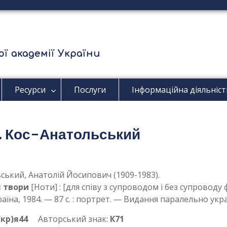
ї академії України
Ресурси
Послуги
Інформаційна діяльніст
А. Кос-Анатольський
ський, Анатолій Йосипович (1909-1983).
і твори
[Ноти] : [для співу з супроводом і без супроводу 
аїна, 1984. — 87 с. : портрет. — Видання паралельно ук
Укр)я44
Авторський знак:
К71