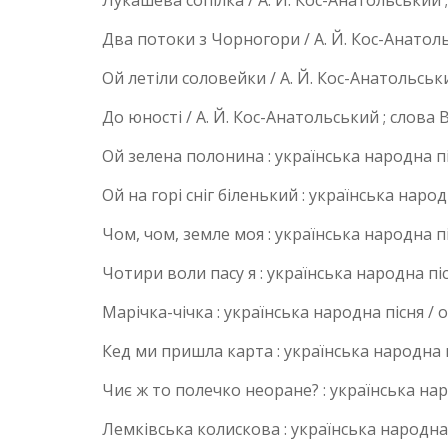
Лукашева сопілка / А. Й. Кос-Анатольський 
Два потоки з Чорногори / А. Й. Кос-Анатол
Ой летіли соловейки / А. Й. Кос-Анатольськ
До юності / А. Й. Кос-Анатольський ; слова 
Ой зелена полонина : українська народна п
Ой на горі сніг біленький : українська наро
Чом, чом, земле моя : українська народна п
Чотири воли пасу я : українська народна пі
Марічка-чічка : українська народна пісня /
Кед ми пришла карта : українська народна 
Чиє ж то полечко неоране? : українська нар
Лемківська колискова : українська народна