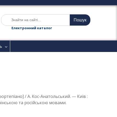
Ш
у
к
Електронний каталог
а
т
и
ь
:
фортепіано] / А. Кос-Анатольський. — Київ :
раїнською та російською мовами.