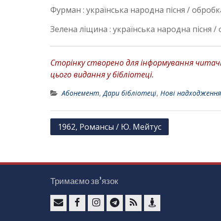
Фурман : українська народна пісня / обробк
Зелена ліщина : українська народна пісня /
Сторінку створено для інформування читачів
цього видання у бібліотеці.
Абонемент
,
Дари бібліотеці
,
Нові надходження
Н
1962, Романсы / Ю. Мейтус
а
в
і
Тримаємо зв’язок
г
а
ц
e
F
I
T
F
К