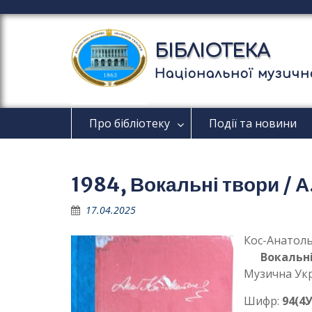
П
е
р
БІБЛІОТЕКА
е
й
Національної музично
т
и
д
Про бібліотеку
Події та новини
о
в
м
і
1984, Вокальні твори / 
с
т
17.04.2025
у
Кос-Анатоль
Вокальн
Музична Укр
Шифр:
94(4