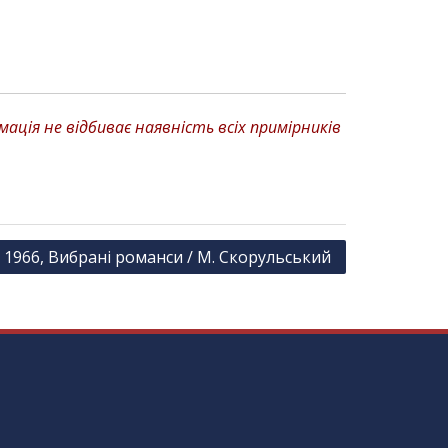
ція не відбиває наявність всіх примірників
1966, Вибрані романси / М. Скорульський