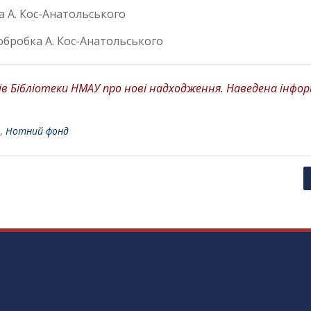
а А. Кос-Анатольського
 обробка А. Кос-Анатольського
 Бібліотеки НМАУ про нові надходження. Наведена інформа
,
Нотний фонд