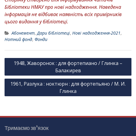
Бібліотеки НМАУ про нові надходження. Наведена
інформація не відбиває наявність всіх примірників
цього видання у бібліотеці.
Абонемент
,
Дари бібліотеці
,
Нові надходження-2021
,
Нотний фонд
,
Фонди
Н
1948, Жаворонок : для фортепиано / Глинка –
а
Балакирев
в
1961, Разлука : ноктюрн : для фортепьяно / М. И.
і
Глинка
г
а
ц
і
Тримаємо зв’язок
я