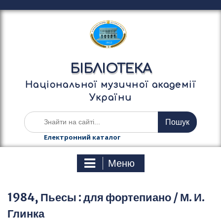
П
е
р
е
й
т
БІБЛІОТЕКА
и
д
Національної музичної академії
о
України
в
м
Ш
і
у
с
к
Електронний каталог
т
а
у
т
Меню
и
:
1984, Пьесы : для фортепиано / М. И.
Глинка