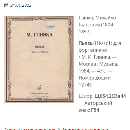
21.01.2022
Глінка, Михайло
Іванович (1804-
1857)
Пьесы
[Ноти] : для
фортепиано
/ М. И. Глинка. —
Москва : Музыка,
1984. — 47 с. —
Номер дошки:
12743.
Шифр:
Щ954.2(3)я44
Авторський
знак:
Г54
Сторінку створено для інформування читачів