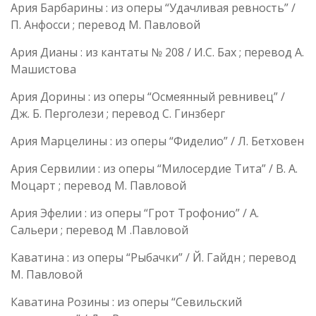
Ария Барбарины : из оперы “Удачливая ревность” /
П. Анфосси ; перевод М. Павловой
Ария Дианы : из кантаты № 208 / И.С. Бах ; перевод А.
Машистова
Ария Дорины : из оперы “Осмеянный ревнивец” /
Дж. Б. Перголези ; перевод С. Гинзберг
Ария Марцелины : из оперы “Фиделио” / Л. Бетховен
Ария Сервилии : из оперы “Милосердие Тита” / В. А.
Моцарт ; перевод М. Павловой
Ария Эфелии : из оперы “Грот Трофонио” / А.
Сальери ; перевод М .Павловой
Каватина : из оперы “Рыбачки” / Й. Гайдн ; перевод
М. Павловой
Каватина Розины : из оперы “Севильский