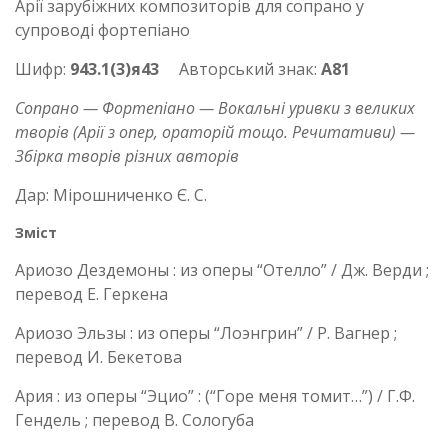
Арії зарубіжних композиторів для сопрано у
супроводі фортепіано
Шифр:
943.1(3)я43
Авторський знак:
А81
Сопрано — Фортепіано — Вокальні уривки з великих
творів (Арії з опер, ораторій тощо. Речитативи) —
Збірка творів різних авторів
Дар: Мірошниченко Є. С.
Зміст
Ариозо Дездемоны : из оперы “Отелло” / Дж. Верди ;
перевод Е. Геркена
Ариозо Эльзы : из оперы “Лоэнгрин” / Р. Вагнер ;
перевод И. Бекетова
Ария : из оперы “Эцио” : (“Горе меня томит…”) / Г.Ф.
Гендель ; перевод В. Сологуба