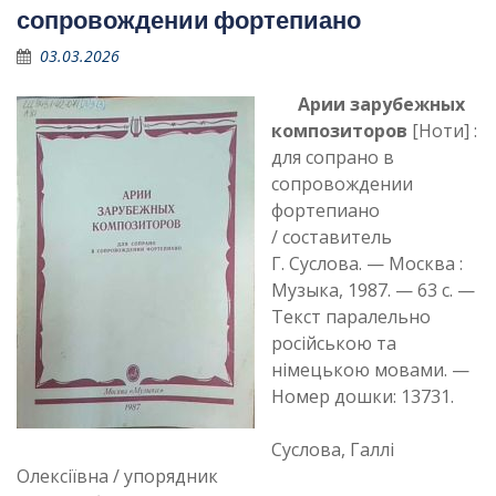
сопровождении фортепиано
03.03.2026
Арии зарубежных
композиторов
[Ноти] :
для сопрано в
сопровождении
фортепиано
/ составитель
Г. Суслова. — Москва :
Музыка, 1987. — 63 с. —
Текст паралельно
російською та
німецькою мовами. —
Номер дошки: 13731.
Суслова, Галлі
Олексіївна / упорядник