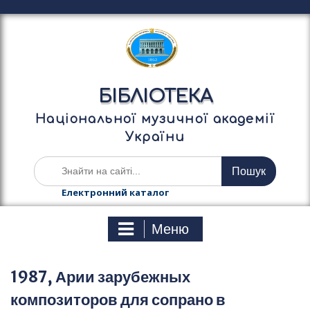
П
е
р
е
й
т
БІБЛІОТЕКА
и
д
Національної музичної академії
о
України
в
м
Ш
і
у
с
к
Електронний каталог
т
а
у
т
Меню
и
:
1987, Арии зарубежных
композиторов для сопрано в