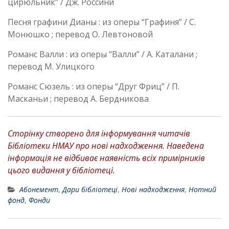
цирюльник” / Дж. Россини
Песня графини Дианы : из оперы “Графиня” / С.
Монюшко ; перевод О. Левтоновой
Романс Валли : из оперы “Валли” / А. Каталани ;
перевод М. Улицкого
Романс Сюзель : из оперы “Друг Фриц” / П.
Масканьи ; перевод А. Бердникова
Сторінку створено для інформування читачів
Бібліотеки НМАУ про нові надходження. Наведена
інформація не відбиває наявність всіх примірників
цього видання у бібліотеці.
Абонемент
,
Дари бібліотеці
,
Нові надходження
,
Нотний
фонд
,
Фонди