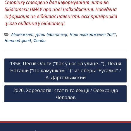
Сторінку створено для інформування читачів
Бібліотеки НМАУ про нові надходження. Наведена
інформація не відбиває наявність всіх примірників
цього видання у бібліотеці.
Абонемент
,
Дари бібліотеці
,
Нові надходження-2021
,
Нотний фонд
,
Фонди
Н
1958, Песня Ольги (“Как у нас на улице…”) ; Песня
а
Наташи (“По камушкам…”) : из оперы “Русалка” /
в
А. Даргомыжский
і
2020, Хореологія : статті та лекції / Олександр
г
Чепалов
а
ц
і
я