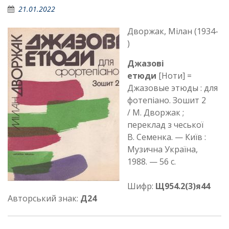
21.01.2022
Дворжак, Мілан (1934-
)
Джазові
етюди
[Ноти] =
Джазовые этюды : для
фотепіано. Зошит 2
/ М. Дворжак ;
переклад з чеської
В. Семенка. — Київ :
Музична Україна,
1988. — 56 с.
Шифр:
Щ954.2(3)я44
Авторський знак:
Д24