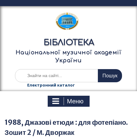
П
е
р
е
й
т
БІБЛІОТЕКА
и
д
Національної музичної академії
о
України
в
м
Ш
і
у
с
к
Електронний каталог
т
а
у
т
Меню
и
:
1988, Джазові етюди : для фотепіано.
Зошит 2 / М. Дворжак