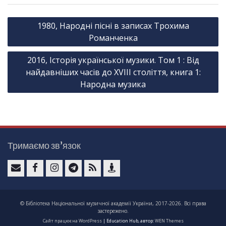
Н
1980, Народні пісні в записах Трохима
а
Романченка
в
2016, Історія української музики. Том 1 : Від
і
найдавніших часів до ХVІІІ століття, книга 1:
г
Народна музика
а
ц
і
я
Тримаємо зв’язок
з
а
e
F
I
T
F
К
п
-
a
n
e
e
о
и
© Бібліотека Національної музичної академії України, 2017-2026. Всі права
m
c
s
l
e
н
застережено.
с
a
e
t
e
d
т
Сайт працює на WordPress
|
Education Hub, автор:
WEN Themes