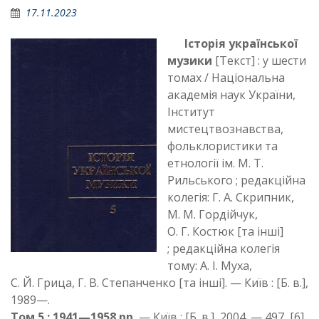
17.11.2023
Історія української
музики
[Текст] : у шести
томах / Національна
академія наук України,
Інститут
мистецтвознавства,
фольклористики та
етнології ім. М. Т.
Рильського ; редакційна
колегія: Г. А. Скрипник,
М. М. Гордійчук,
О. Г. Костюк [та інші]
; редакційна колегія
тому: А. І. Муха,
С. Й. Грица, Г. В. Степанченко [та інші]. — Київ : [Б. в.],
1989—.
Том 5 : 1941—1958 рр.
— Київ : [Б. в.], 2004. — 497, [6]