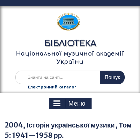
П
е
р
е
й
т
БІБЛІОТЕКА
и
д
Національної музичної академії
о
України
в
м
Ш
і
у
с
к
Електронний каталог
т
а
у
т
Меню
и
:
2004, Історія української музики, Том
5: 1941—1958 рр.