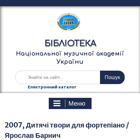
П
е
р
е
й
т
БІБЛІОТЕКА
и
д
Національної музичної академії
о
України
в
м
Ш
і
у
с
к
Електронний каталог
т
а
у
т
Меню
и
:
2007, Дитячі твори для фортепіано /
Ярослав Барнич