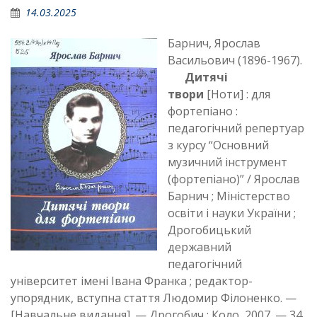
14.03.2025
Барнич, Ярослав
Васильович (1896-1967).
Дитячі
твори
[Ноти] : для
фортепіано :
педагогічний репертуар
з курсу “Основний
музичний інструмент
(фортепіано)” / Ярослав
Барнич ; Міністерство
освіти і науки України ;
Дрогобицький
державний
педагогічний
університет імені Івана Франка ; редактор-
упорядник, вступна стаття Людомир Філоненко. —
[Навчальне видання]. — Дрогобич : Коло, 2007. — 34