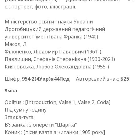
c. : портрет, фото, ілюстрації.
Міністерство освіти і науки України
Дрогобицький державний педагогічний
університет імені Івана Франка (1940)
Масол, Л.
Філоненко, Людомир Павлович (1961-)
Павлишин, Стефанія Стефаніївна (1930-2021)
Кияновська, Любов Олександрівна (1955-)
Шифр:
954.2(4Укр)я44Пед
Авторський знак:
Б25
Зміст
Oblitus : [Introduction, Valse 1, Valse 2, Coda]
Під сумну годину
Згадка-туга
В’язанка : з оперети “Шаріка”
Коник : [пісня взята з читанки 1905 року]