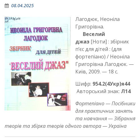
08.04.2025
Лагодюк, Неоніла
Григорівна.
Веселий
джаз
[Ноти] : збірник
п’єс для дітей : (для
фортепіано) / Неоніла
Григорівна Лагодюк. —
Київ, 2009. — 18 с.
Шифр:
954.2(4Укр)я44
Авторський знак:
Л14
Фортепіано — Посібники
для практичних занять
та навчання — Зібрання
творів та збірка творів одного автора — Україна