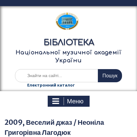
П
е
р
е
й
т
БІБЛІОТЕКА
и
д
Національної музичної академії
о
України
в
м
Ш
і
у
с
к
Електронний каталог
т
а
у
т
Меню
и
:
2009, Веселий джаз / Неоніла
Григорівна Лагодюк