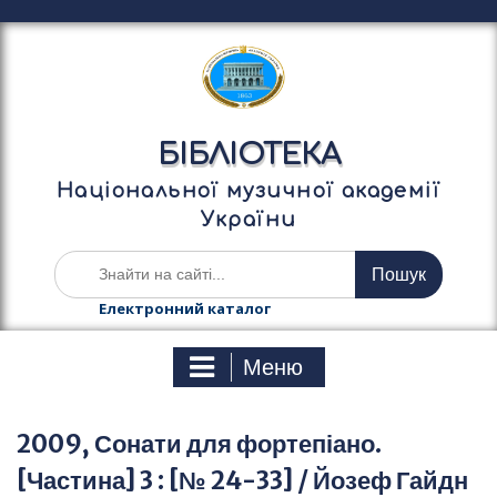
П
е
р
е
й
т
БІБЛІОТЕКА
и
д
Національної музичної академії
о
України
в
м
Ш
і
у
с
к
Електронний каталог
т
а
у
т
Меню
и
:
2009, Сонати для фортепіано.
[Частина] 3 : [№ 24-33] / Йозеф Гайдн