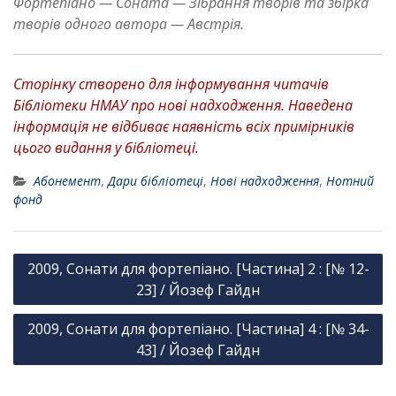
Фортепіано — Соната — Зібрання творів та збірка
творів одного автора — Австрія.
Сторінку створено для інформування читачів
Бібліотеки НМАУ про нові надходження. Наведена
інформація не відбиває наявність всіх примірників
цього видання у бібліотеці.
Абонемент
,
Дари бібліотеці
,
Нові надходження
,
Нотний
фонд
Н
2009, Сонати для фортепіано. [Частина] 2 : [№ 12-
а
23] / Йозеф Гайдн
в
2009, Сонати для фортепіано. [Частина] 4 : [№ 34-
і
43] / Йозеф Гайдн
г
а