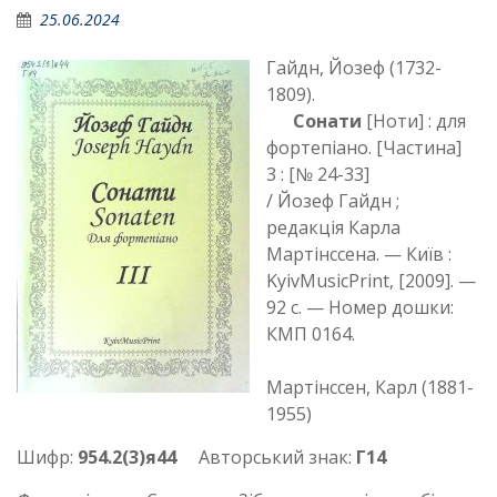
25.06.2024
Гайдн, Йозеф (1732-
1809).
Сонати
[Ноти] : для
фортепіано. [Частина]
3 : [№ 24-33]
/ Йозеф Гайдн ;
редакція Карла
Мартінссена. — Київ :
KyivMusicPrint, [2009]. —
92 с. — Номер дошки:
КМП 0164.
Мартінссен, Карл (1881-
1955)
Шифр:
954.2(3)я44
Авторський знак:
Г14