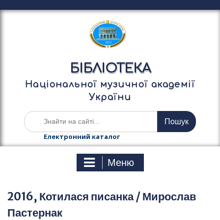
П
е
р
е
й
т
БІБЛІОТЕКА
и
д
Національної музичної академії
о
України
в
м
Ш
і
у
с
к
Електронний каталог
т
а
у
т
Меню
и
:
2016, Котилася писанка / Мирослав
Пастернак