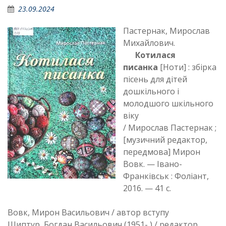
23.09.2024
Пастернак, Мирослав
Михайлович.
Котилася
писанка
[Ноти] : збірка
пісень для дітей
дошкільного і
молодшого шкільного
віку
/ Мирослав Пастернак ;
[музичний редактор,
передмова] Мирон
Вовк. — Івано-
Франківськ : Фоліант,
2016. — 41 с.
Вовк, Мирон Васильович / автор вступу
Шиптур, Богдан Васильович (1951- ) / редактор,