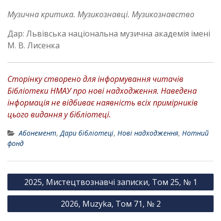
Музична критика. Музикознавці. Музикознавство
Дар: Львівська національна музична академія імені
М. В. Лисенка
Сторінку створено для інформування читачів
Бібліотеки НМАУ про нові надходження. Наведена
інформація не відбиває наявність всіх примірників
цього видання у бібліотеці.
Абонемент
,
Дари бібліотеці
,
Нові надходження
,
Нотний
фонд
Н
2025, Мистецтвознавчі записки, Том 25, № 1
а
2026, Muzyka, Том 71, № 2
в
і