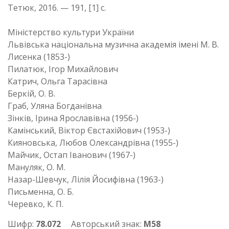
Тетюк, 2016. — 191, [1] с.
Міністерство культури України
Львівська національна музична академія імені М. В.
Лисенка (1853-)
Пилатюк, Ігор Михайлович
Катрич, Ольга Тарасівна
Беркій, О. В.
Граб, Уляна Богданівна
Зінків, Ірина Ярославівна (1956-)
Камінський, Віктор Євстахійович (1953-)
Кияновська, Любов Олександрівна (1955-)
Майчик, Остап Іванович (1967-)
Мануляк, О. М.
Назар-Шевчук, Лілія Йосифівна (1963-)
Письменна, О. Б.
Черевко, К. П.
Шифр:
78.072
Авторський знак:
М58