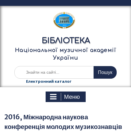
П
е
р
е
й
т
БІБЛІОТЕКА
и
д
Національної музичної академії
о
України
в
м
Ш
і
у
с
к
Електронний каталог
т
а
у
т
Меню
и
:
2016, Міжнародна наукова
конференція молодих музикознавців