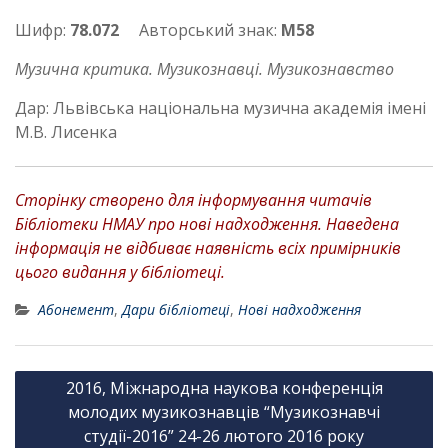
Шифр:
78.072
Авторський знак:
М58
Музична критика. Музикознавці. Музикознавство
Дар: Львівська національна музична академія імені
М.В. Лисенка
Сторінку створено для інформування читачів
Бібліотеки НМАУ про нові надходження. Наведена
інформація не відбиває наявність всіх примірників
цього видання у бібліотеці.
Абонемент
,
Дари бібліотеці
,
Нові надходження
Н
2016, Міжнародна наукова конференція
а
молодих музикознавців “Музикознавчі
в
студії-2016” 24-26 лютого 2016 року