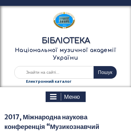
П
е
р
е
й
т
БІБЛІОТЕКА
и
д
Національної музичної академії
о
України
в
м
Ш
і
у
с
к
Електронний каталог
т
а
у
т
Меню
и
:
2017, Міжнародна наукова
конференція “Музикознавчий