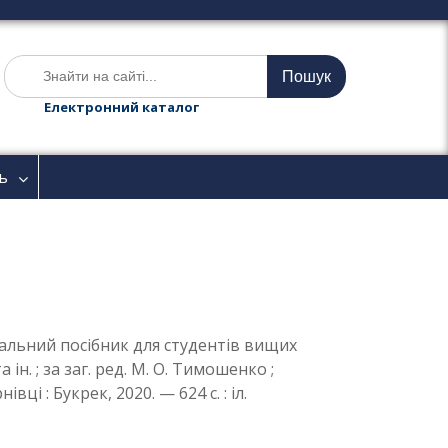
Ш
у
к
Електронний каталог
а
т
и
ь
:
вчальний посібник для студентів вищих
ін. ; за заг. ред. М. О. Тимошенко ;
ці : Букрек, 2020. — 624 с. : іл.