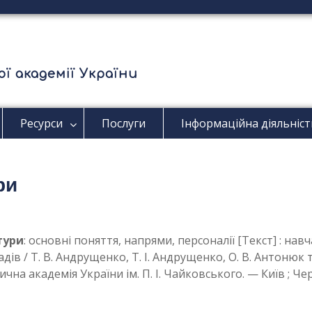
ї академії України
Ресурси
Послуги
Інформаційна діяльніст
ри
тури
: основні поняття, напрями, персоналії [Текст] : на
ів / Т. В. Андрущенко, Т. І. Андрущенко, О. В. Антонюк та 
на академія України ім. П. І. Чайковського. — Київ ; Чернів