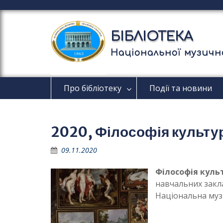
П
е
р
БІБЛІОТЕКА
е
й
Національної музично
т
и
д
Про бібліотеку
Події та новини
о
в
м
і
2020, Філософія культу
с
т
09.11.2020
у
Філософія куль
навчальних заклад
Національна музич