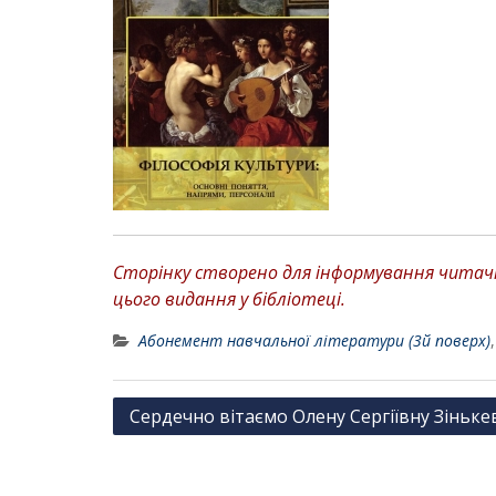
Сторінку створено для інформування читачів
цього видання у бібліотеці.
Абонемент навчальної літератури (3й поверх)
Н
Сердечно вітаємо Олену Сергіївну Зіньке
а
в