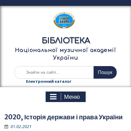
П
е
р
е
й
т
БІБЛІОТЕКА
и
д
Національної музичної академії
о
України
в
м
Ш
і
у
с
к
Електронний каталог
т
а
у
т
Меню
и
:
2020, Історія держави і права України
01.02.2021