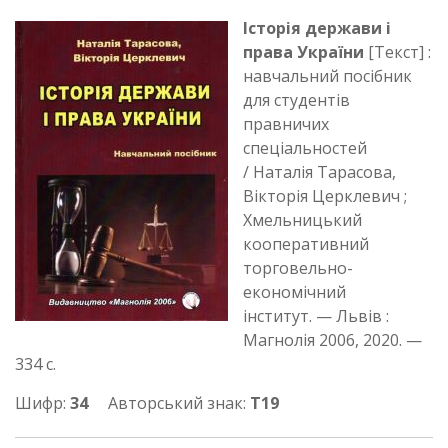
Історія держави і
права України
[Текст] :
навчальний посібник
для студентів
правничих
спеціальностей
/ Наталія Тарасова,
Вікторія Церклевич ;
Хмельницький
кооперативний
торговельно-
економічний
інститут. — Львів :
Магнолія 2006, 2020. —
334 с.
Шифр:
34
Авторський знак:
Т19