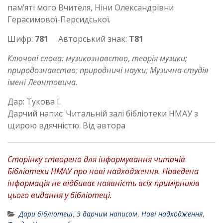
пам’яті мого Вчителя, Ніни Олександрівни
Герасимової-Персидської.
Шифр:
781
Авторський знак:
Т81
Ключові слова: музикознавство
,
теорія музики;
природознавство; природничі науки; Музична студія
імені Леонтовича.
Дар: Тукова І.
Дарчий напис: Читальній залі бібліотеки НМАУ з
щирою вдячністю. Від автора
Сторінку створено для інформування читачів
Бібліотеки НМАУ про нові надходження. Наведена
інформація не відбиває наявність всіх примірників
цього видання у бібліотеці.
Дари бібліотеці
,
З дарчим написом
,
Нові надходження
,