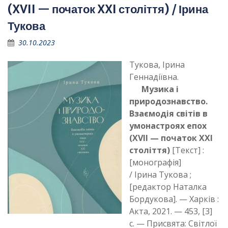
(XVII — початок XXI століття) / Ірина
Тукова
30.10.2023
Тукова, Ірина
Геннадіївна.
Музика і
природознавство.
Взаємодія світів в
умонастроях епох
(XVII — початок XXI
століття)
[Текст] :
[монографія]
/ Ірина Тукова ;
[редактор Наталка
Бордукова]. — Харків :
Акта, 2021. — 453, [3]
с. — Присвята: Світлої