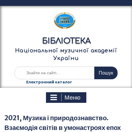
П
е
р
е
й
т
БІБЛІОТЕКА
и
д
Національної музичної академії
о
України
в
м
Ш
і
у
с
к
Електронний каталог
т
а
у
т
Меню
и
:
2021, Музика і природознавство.
Взаємодія світів в умонастроях епох