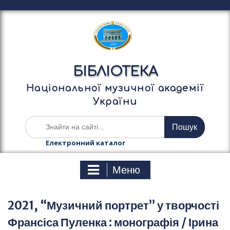
П
е
р
е
й
т
БІБЛІОТЕКА
и
д
Національної музичної академії
о
України
в
м
Ш
і
у
с
к
Електронний каталог
т
а
у
т
Меню
и
:
2021, “Музичний портрет” у творчості
Франсіса Пуленка : монографія / Ірина