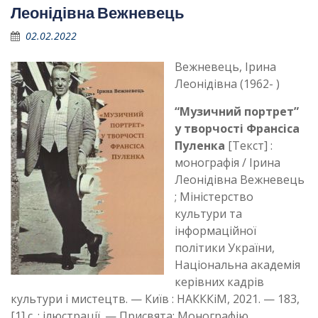
Леонідівна Вежневець
02.02.2022
Вежневець, Ірина
Леонідівна (1962- )
“Музичний портрет”
у творчості Франсіса
Пуленка
[Текст] :
монографія / Ірина
Леонідівна Вежневець
; Міністерство
культури та
інформаційної
політики України,
Національна академія
керівних кадрів
культури і мистецтв. — Київ : НАКККіМ, 2021. — 183,
[1] с. : ілюстрації. — Присвята: Монографію