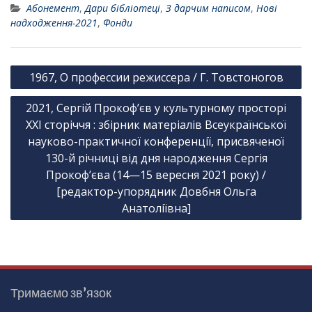
Абонемент
,
Дари бібліотеці
,
З дарчим написом
,
Нові
надходження-2021
,
Фонди
Н
1967, О профессии режиссера / Г. Товстоногов
а
2021, Сергій Прокоф’єв у культурному просторі
в
XXI сторіччя : збірник матеріалів Всеукраїнської
і
науково-практичної конференції, присвяченої
г
130-й річниці від дня народження Сергія
а
Прокоф’єва (14—15 вересня 2021 року) /
[редактор-упорядник Довбня Ольга
ц
Анатоліївна]
і
я
з
а
Тримаємо зв’язок
п