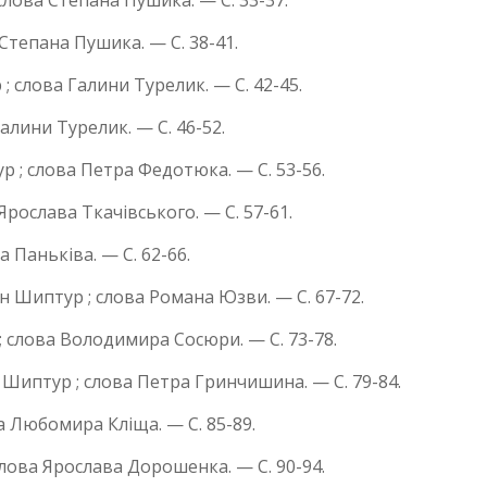
слова Степана Пушика. — С. 33-37.
 Степана Пушика. — С. 38-41.
 слова Галини Турелик. — С. 42-45.
алини Турелик. — С. 46-52.
ур ; слова Петра Федотюка. — С. 53-56.
Ярослава Ткачівського. — С. 57-61.
а Паньківа. — С. 62-66.
ан Шиптур ; слова Романа Юзви. — С. 67-72.
; слова Володимира Сосюри. — С. 73-78.
Шиптур ; слова Петра Гринчишина. — С. 79-84.
а Любомира Кліща. — С. 85-89.
слова Ярослава Дорошенка. — С. 90-94.