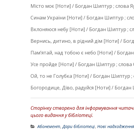
Місто моє [Ноти] / Богдан Шиптур ; слова 
Синам України [Ноти] / Богдан Шиптур ; сло
Вклоняюся небу [Ноти] / Богдан Шиптур ; с
Вернись, дитино, в рідний дім [Ноти] / Бог
Пам’ятай, над тобою є небо [Ноти] / Богдан 
Усе пройде [Ноти] / Богдан Шиптур ; слова
Ой, то не Голубка [Ноти] / Богдан Шиптур ;
Богородице, Діво, радуйся [Ноти] / Богдан 
Сторінку створено для інформування читачів
цього видання у бібліотеці.
Абонемент
,
Дари бібліотеці
,
Нові надходження