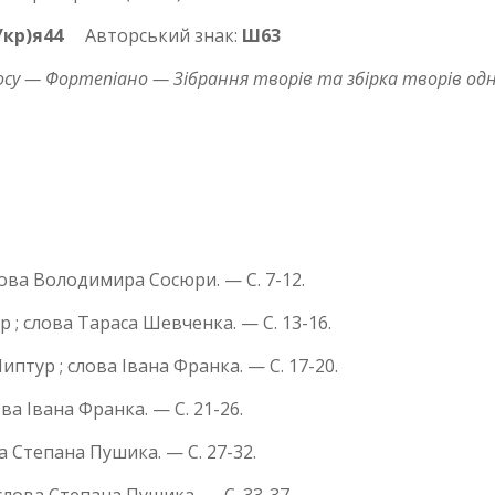
Укр)я44
Авторський знак:
Ш63
осу — Фортепіано — Зібрання творів та збірка творів од
лова Володимира Сосюри. — С. 7-12.
 ; слова Тараса Шевченка. — С. 13-16.
иптур ; слова Івана Франка. — С. 17-20.
ва Івана Франка. — С. 21-26.
а Степана Пушика. — С. 27-32.