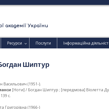
ї академії України
Ресурси
Послуги
Інформаційна діяльніст
/ Богдан Шиптур
 Васильович (1951-).
оманси
[Ноти] / Богдан Шиптур ; [передмова] Віолетта Ду
139 с.
та Григорівна (1966-)