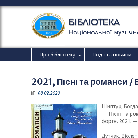
П
е
р
БІБЛІОТЕКА
е
й
Національної музично
т
и
д
Про бібліотеку
Події та новини
о
в
м
і
2021, Пісні та романси 
с
т
08.02.2023
у
Шиптур, Богдан
Пісні та р
форте, 2021. — 
Дутчак, Віолет