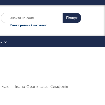
Ш
у
к
Електронний каталог
а
т
и
ь
:
тчак. — Івано-Франківськ : Симфонія