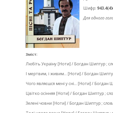
Шифр:
943.4(4
Для одного гол
Зміст:
Любіть Україну [Ноти] / Богдан Шиптур ; с
І мертвим, і живим… [Ноти] / Богдан Шиптур
Чого являєшся мені у сні… [Ноти] / Богдан Ш
Цвітко осінняя [Ноти] / Богдан Шиптур ; сло
Зелені човни [Ноти] / Богдан Шиптур ; слов