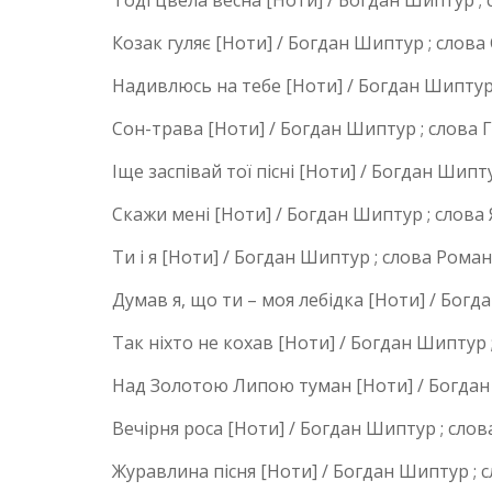
Тоді цвела весна [Ноти] / Богдан Шиптур ; 
Козак гуляє [Ноти] / Богдан Шиптур ; слова
Надивлюсь на тебе [Ноти] / Богдан Шиптур ;
Сон-трава [Ноти] / Богдан Шиптур ; слова Г
Іще заспівай тої пісні [Ноти] / Богдан Шипт
Скажи мені [Ноти] / Богдан Шиптур ; слова 
Ти і я [Ноти] / Богдан Шиптур ; слова Роман
Думав я, що ти – моя лебідка [Ноти] / Богд
Так ніхто не кохав [Ноти] / Богдан Шиптур 
Над Золотою Липою туман [Ноти] / Богдан 
Вечірня роса [Ноти] / Богдан Шиптур ; слов
Журавлина пісня [Ноти] / Богдан Шиптур ; 