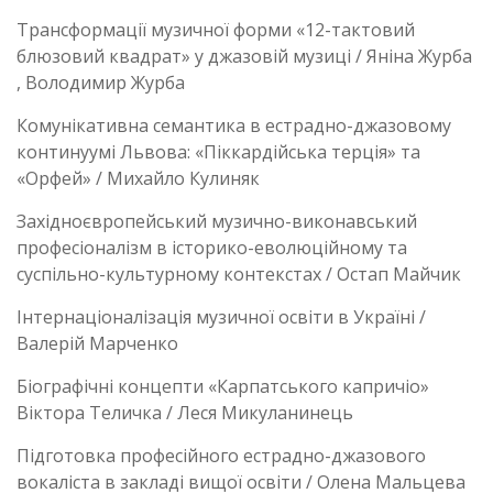
Трансформації музичної форми «12-тактовий
блюзовий квадрат» у джазовій музиці / Яніна Журба
, Володимир Журба
Комунікативна семантика в естрадно-джазовому
континуумі Львова: «Піккардійська терція» та
«Орфей» / Михайло Кулиняк
Західноєвропейський музично-виконавський
професіоналізм в історико-еволюційному та
суспільно-культурному контекстах / Остап Майчик
Інтернаціоналізація музичної освіти в Україні /
Валерій Марченко
Біографічні концепти «Карпатського капричіо»
Віктора Теличка / Леся Микуланинець
Підготовка професійного естрадно-джазового
вокаліста в закладі вищої освіти / Олена Мальцева