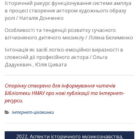
Історичний ракурс функціонування системи амплуа
в процесі створення актором художнього образу
ролі / Наталія Донченко
Особливості та тенденції розвитку сучасного
вітчизняного дитячого мюзиклу / Ліляна Белименко
Інтонація як засіб логіко-емоційної виразності в
словесній дії професійного актора / Ольга
Дадукевич , Юлія Цивата
Сторінку створено для інформування читачів
Бібліотеки НМАУ про нові публікації та Інтернет-
ресурси.
Інтернет-цікавинки
Н
2022, Аспекти історичного музикознавства,