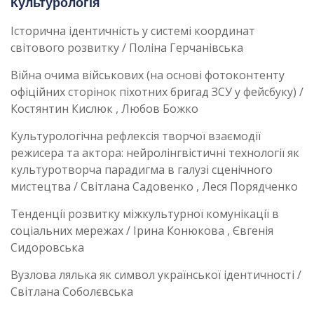
Культурологія
Історична ідентичність у системі координат
світового розвитку / Поліна Герчанівська
Війна очима військових (на основі фотоконтенту
офіційних сторінок піхотних бригад ЗСУ у фейсбуку) /
Костянтин Кислюк , Любов Божко
Культурологічна рефлексія творчої взаємодії
режисера та актора: нейролінгвістичні технології як
культуротворча парадигма в галузі сценічного
мистецтва / Світлана Садовенко , Леся Порядченко
Тенденції розвитку міжкультурної комунікації в
соціальних мережах / Ірина Конюкова , Євгенія
Сидоровська
Вузлова лялька як символ української ідентичності /
Світлана Соболєвська