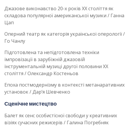
Джазове виконавство 20-х років ХХ століття як
складова популярної американської музики / Ганна
Цап
Оперний театр як категорія української оперології /
Го Чанлу
Підготовлена та непідготовлена техніки
імпровізації в зарубіжній джазовій
інструментальній музиці другої половини ХХ
століття / Олександр Костеньов
Епоха постмодернізму в контексті метанаративних
установок / Дар’я Шевченко
Сценічне мистецтво
Балет як сенс особистісної свободи у креативних
візіях сучасних режисерів / Галина Погребняк