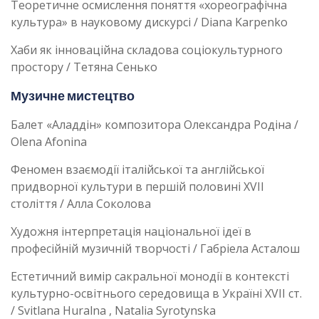
Теоретичне осмислення поняття «хореографічна
культура» в науковому дискурсі / Diana Karpenko
Хаби як інноваційна складова соціокультурного
простору / Тетяна Сенько
Музичне мистецтво
Балет «Аладдін» композитора Олександра Родіна /
Olena Afonina
Феномен взаємодії італійської та англійської
придворної культури в першій половині XVII
століття / Алла Соколова
Художня інтерпретація національної ідеї в
професійній музичній творчості / Габріела Асталош
Естетичний вимір сакральної монодії в контексті
культурно-освітнього середовища в Україні XVII ст.
/ Svitlana Huralna , Natalia Syrotynska