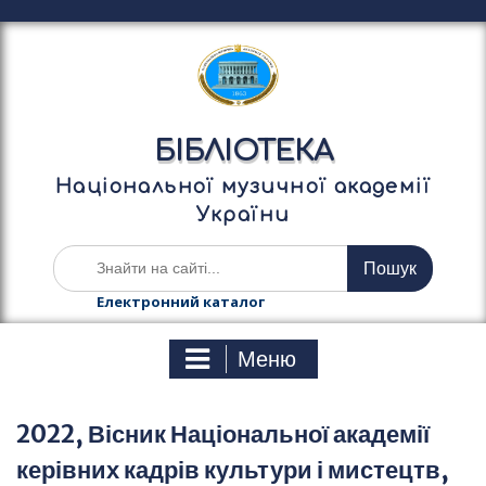
П
е
р
е
й
т
БІБЛІОТЕКА
и
д
Національної музичної академії
о
України
в
м
Ш
і
у
с
к
Електронний каталог
т
а
у
т
Меню
и
:
2022, Вісник Національної академії
керівних кадрів культури і мистецтв,