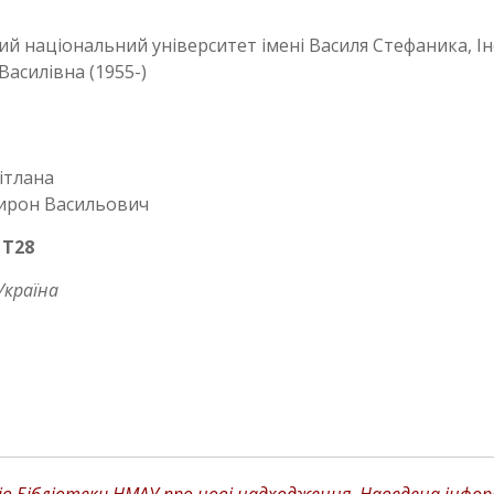
й національний університет імені Василя Стефаника, Ін
Василівна (1955-)
ітлана
ирон Васильович
:
Т28
Україна