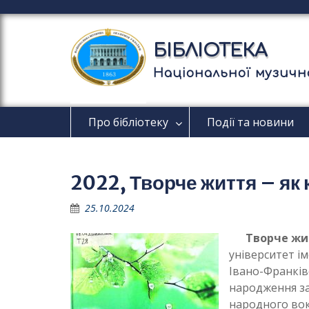
П
е
р
БІБЛІОТЕКА
е
й
Національної музично
т
и
д
Про бібліотеку
Події та новини
о
в
м
і
2022, Творче життя – як
с
т
25.10.2024
у
Творче жи
університет ім
Івано-Франківс
народження за
народного вок