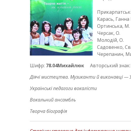
Прикарпатськи
Карась, Ганна 
Ортинська, М.
Черсак, О.
Молодій, О.
Садовенко, Св
Черепанин, М
Шифр:
78.04Михайлюк
Авторський знак
Діячі мистецтва. Музиканти й виконавці — 
Українські педагоги вокалісти
Вокальний ансамбль
Творча біографія