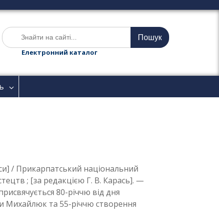
Ш
у
к
Електронний каталог
а
т
и
ь
:
иси] / Прикарпатський національний
цтв ; [за редакцією Г. В. Карась]. —
: присвячується 80-річчю від дня
ни Михайлюк та 55-річчю створення