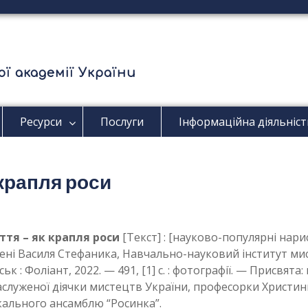
ї академії України
Ресурси
Послуги
Інформаційна діяльніст
 крапля роси
ття – як крапля роси
[Текст] : [науково-популярні нар
ені Василя Стефаника, Навчально-науковий інститут мисте
ьк : Фоліант, 2022. — 491, [1] с. : фотографії. — Присвята
служеної діячки мистецтв України, професорки Христи
ального ансамблю “Росинка”.