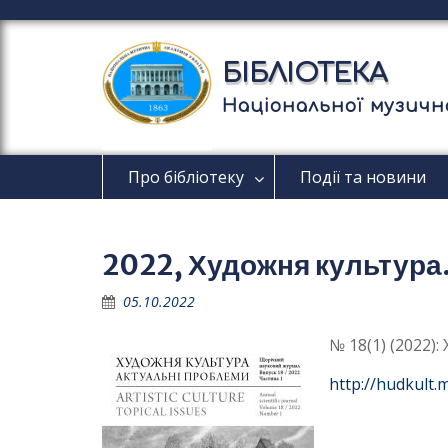
П
е
р
БІБЛІОТЕКА
е
й
Національної музично
т
и
д
Про бібліотеку
Події та новини
о
в
м
і
2022, Художня культура.
с
т
05.10.2022
у
№ 18(1) (2022)
http://hudkult.