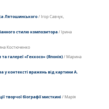
иса Лятошинського
/ Ігор Савчук,
піанного стилю композитора
/ Ірина
ина Костюченко
 та галереї «Геккосо» (Японія)
/ Марина
ва у контексті вражень від картини А.
ії творчої біографії мисткині
/ Марія