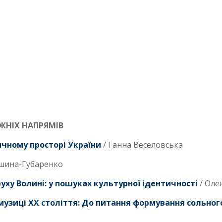
ЖНІХ НАПРЯМІВ
чному просторі України
/ Ганна Веселовська
шина-Губаренко
ху Волині: у пошуках культурної ідентичності
/ Оле
музиці ХХ століття: До питання формування сольног