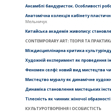
Ансамблі бандуристок. Особливості ро
Анатомічна колекція кабінету пластичн
Мельничук
Китайська академія живопису: cтановле
CONTEMPORARY ART: ТЕОРІЯ ТА ПРАКТИК
Міждисциплінарна критика культуріндус
Художній експеримент як проведення і
Феномен селфі: новий вид мистецтва ч
Мистецтво муралу як динамічне художнє
Динаміка становлення мистецьких інст
Тілесність як чинник жіночої образності
КУЛЬТУРОТВОРЕННЯ І ОСОБИСТІСТЬ