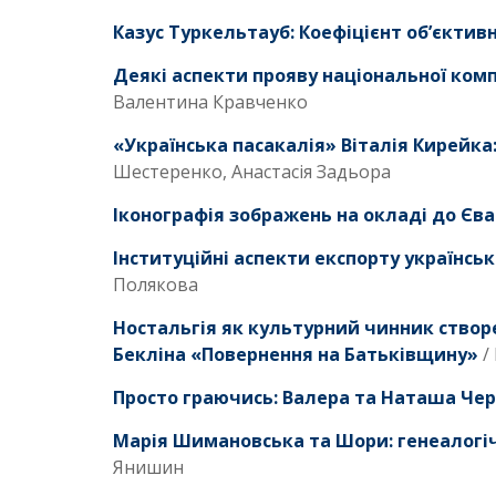
Казус Туркельтауб: Коефіцієнт об’єктивн
Деякі аспекти прояву національної ком
Валентина Кравченко
«Українська пасакалія» Віталія Кирейк
Шестеренко, Анастасія Задьора
Іконографія зображень на окладі до Єв
Інституційні аспекти експорту українськ
Полякова
Ностальгія як культурний чинник створен
Бекліна «Повернення на Батьківщину»
/
Просто граючись: Валера та Наташа Ч
Марія Шимановська та Шори: генеалогічн
Янишин