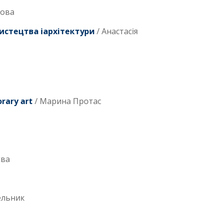
кова
истецтва іархітектури
/ Анастасія
rary art
/ Марина Протас
єва
ельник