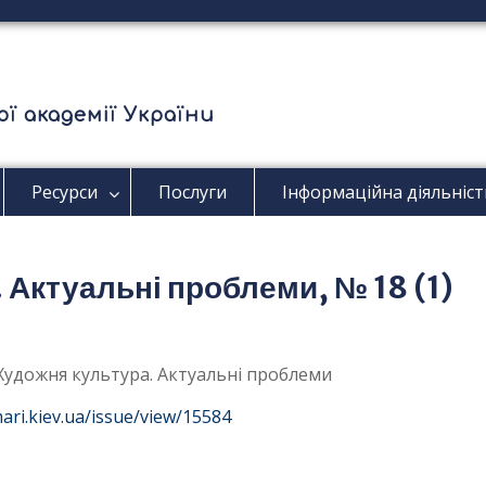
ї академії України
Ресурси
Послуги
Інформаційна діяльніст
 Актуальні проблеми, № 18 (1)
: Художня культура. Актуальні проблеми
mari.kiev.ua/issue/view/15584