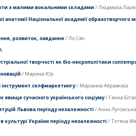
боти з малими вокальними складами
/ Людмила Ларі
ої анатомії Національної академії образотворчого м
ння, розвиток, завдання
/ Ло Сяо
А
тріальної творчості як біо-некрополітики contempo
нновацій
/ Марина Юр
и інструмент селфмаркетингу
/ Маріанна Абрамова
 явище сучасного українського соціуму
/ Ганна Біта
итуцій Львова періоду незалежності
/ Анна Луговська
 в культурі України періоду незалежності
/ Тетяна М