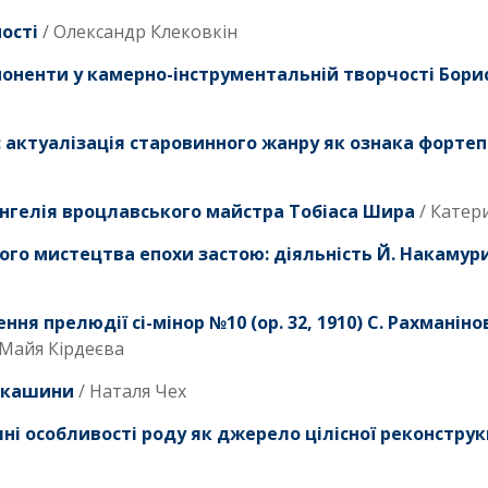
ості
/ Олександр Клековкін
поненти у камерно-інструментальній творчості Бор
а: актуалізація старовинного жанру як ознака форте
ангелія вроцлавського майстра Тобіаса Шира
/ Катер
ого мистецтва епохи застою: діяльність Й. Накамури
ня прелюдії сі-мінор №10 (ор. 32, 1910) С. Рахманіно
 Майя Кірдеєва
еркашини
/ Наталя Чех
і особливості роду як джерело цілісної реконструкц