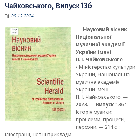
Чайковського, Випуск 136
09.12.2024
Науковий вісник
Національної
музичної академії
України імені
П. І. Чайковського
/ Міністерство культури
України, Національна
музична академія
України імені
П. І. Чайковського. —
2023. — Випуск 136
:
Історія музики:
проблеми, процеси,
персони. — 214 с. :
ілюстрації, нотні приклади.