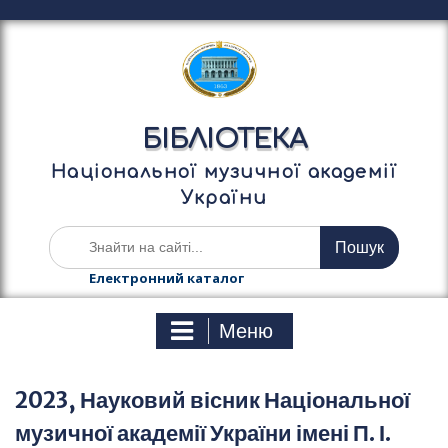
П
е
р
е
й
т
БІБЛІОТЕКА
и
д
Національної музичної академії
о
України
в
м
Ш
і
у
с
к
Електронний каталог
т
а
у
т
Меню
и
:
2023, Науковий вісник Національної
музичної академії України імені П. І.