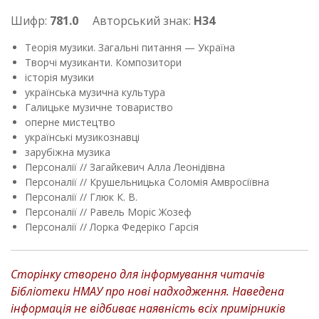
Шифр:
781.0
Авторський знак:
Н34
Теорія музики. Загальні питання — Україна
Творчі музиканти. Композитори
історія музики
українська музична культура
Галицьке музичне товариство
оперне мистецтво
українські музикознавці
зарубіжна музика
Персоналії // Загайкевич Алла Леонідівна
Персоналії // Крушельницька Соломія Амвросіївна
Персоналії // Глюк К. В.
Персоналії // Равель Моріс Жозеф
Персоналії // Лорка Федеріко Гарсія
Сторінку створено для інформування читачів
Бібліотеки НМАУ про нові надходження. Наведена
інформація не відбиває наявність всіх примірників