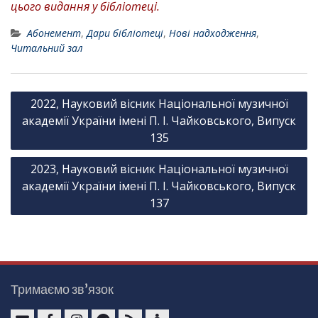
цього видання у бібліотеці.
Абонемент
,
Дари бібліотеці
,
Нові надходження
,
Читальний зал
Н
2022, Науковий вісник Національної музичної
а
академії України імені П. І. Чайковського, Випуск
в
135
і
2023, Науковий вісник Національної музичної
г
академії України імені П. І. Чайковського, Випуск
а
137
ц
і
я
з
Тримаємо зв’язок
а