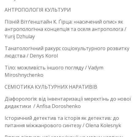
АНТРОПОЛОГІЯ КУЛЬТУРИ
Пізній Вітґенштайн К. Ґірца: «насичений опис» як
антропологічна концепція та оселя антрополога /
Yurij Dzhulay
Танатологічний ракурс соціокультурного розвитку
людства / Denys Korol
Тіло: можливість іншого погляду / Vadym
Miroshnychenko
СЕМІОТИКА КУЛЬТУРНИХ НАРАТИВІВ
Діафорологія: від інвентаризації мерехтінь до нової
дидактики / Anfisa Doroshenko
Історичний детектив та історія як детектив: до
питання міжжанрового синтезу / Olena Kolesnyk