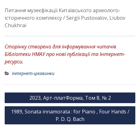
Питання музеєфікації Китаївського археолого-
історичного комплексу / Sergii Pustovalov, Liubov
Chukhrai
Сторінку створено для інформування читачів
Бібліотеки НМАУ про нові публікації та Інтернет-
ресурси.
Інтернет-цікавинки
Н
2023, Арт-платФорма, Том 8, № 2
а
1989, Sonata innamorata : for Piano , Four Hands /
в
P. D. Q. Bach
і
г