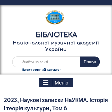
П
е
р
е
й
т
БІБЛІОТЕКА
и
д
Національної музичної академії
о
України
в
м
Ш
і
у
с
к
Електронний каталог
т
а
у
т
Меню
и
:
2023, Наукові записки НаУКМА. Історія
і теорія культури, Том 6