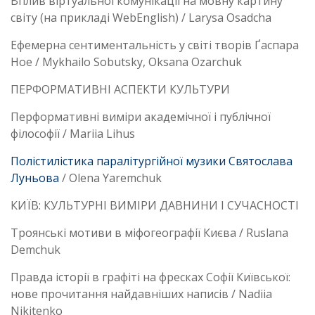
Вплив віртуальної комунікації на мовну картину
світу (на прикладі WebEnglish) / Larysa Osadcha
Ефемерна сентиментальність у світі творів Ґаспара
Ное / Mykhailo Sobutsky, Oksana Ozarchuk
ПЕРФОРМАТИВНІ АСПЕКТИ КУЛЬТУРИ
Перформативні виміри академічної і публічної
філософії / Mariia Lihus
Полістилістика паралітургійної музики Святослава
Луньова
/ Olena Yaremchuk
КИЇВ: КУЛЬТУРНІ ВИМІРИ ДАВНИНИ І СУЧАСНОСТІ
Троянські мотиви в міфогеографії Києва / Ruslana
Demchuk
Правда історії в графіті на фресках Софії Київської:
нове прочитання найдавніших написів / Nadiia
Nikitenko